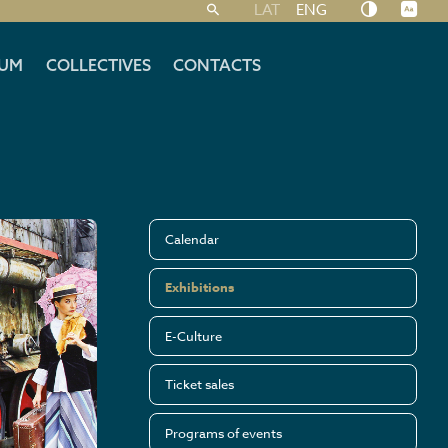
LAT
ENG
UM
COLLECTIVES
CONTACTS
Calendar
Exhibitions
E-Culture
Ticket sales
Programs of events