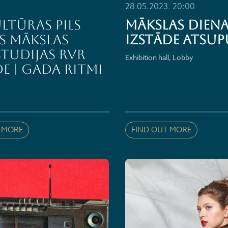
28.05.2023. 20:00
ultūras pils
MĀKSLAS DIENAS
s mākslas
izstāde ATSUP
tudijas RVR
Exhibition hall, Lobby
de | GADA RITMI
 MORE
FIND OUT MORE