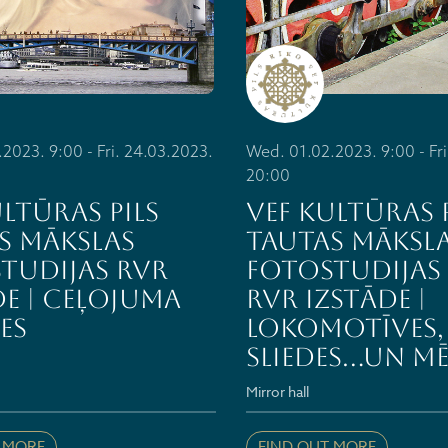
2023. 9:00 - Fri. 24.03.2023.
Wed. 01.02.2023. 9:00 - Fri
20:00
ultūras pils
VEF Kultūras p
s mākslas
Tautas māksl
tudijas RVR
fotostudijas
de | CEĻOJUMA
RVR izstāde |
ES
LOKOMOTĪVES, 
SLIEDES…UN MĒ
l
Mirror hall
 MORE
FIND OUT MORE