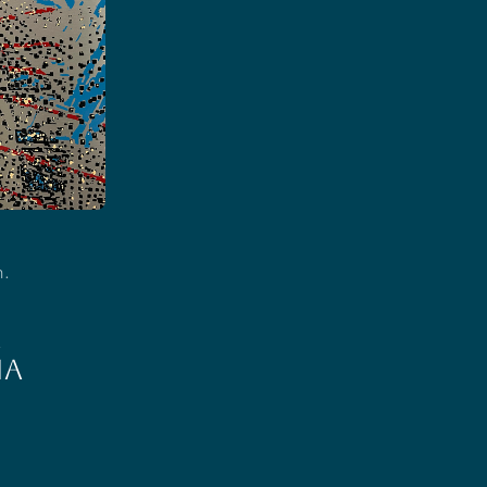
n.
A
MA