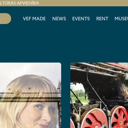
ULTŪRAS APVIENĪBA
S
VEF MADE
NEWS
EVENTS
RENT
MUSE