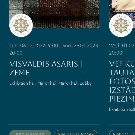
Tue. 06.12.2022. 9:00 - Sun. 29.01.2023.
Wed. 01.02.
20:00
20:00
VISVALDIS ASARIS |
VEF K
ZEME
Tauta
fotos
Exhibition hall, Mirror hall, Mirror hall, Lobby
izstā
PIEZĪM
Exhibition hal
FIND OUT MORE
FIND OUT
BEZ MAKSAS