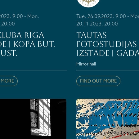
2023. 9:00 - Mon.
Tue. 26.09.2023. 9:00 - Mo
. 20:00
20.11.2023. 20:00
luba RĪGA
Tautas
e | KOPĀ BŪT.
fotostudijas
UST.
izstāde | GADA
Mirror hall
 MORE
FIND OUT MORE