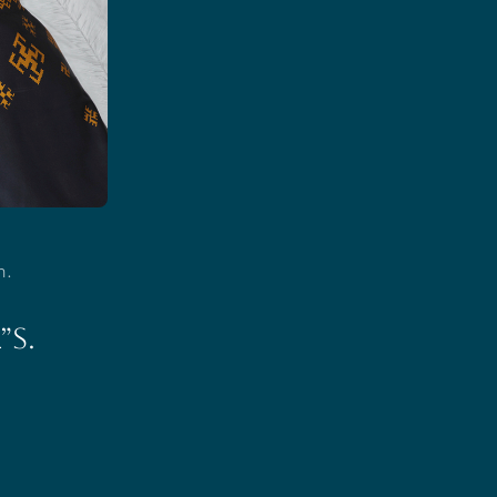
n.
”S.