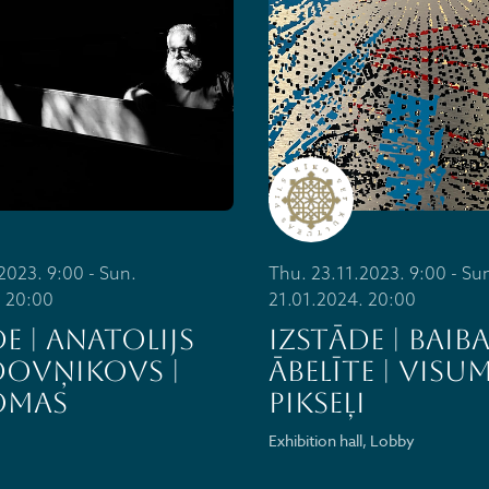
2023. 9:00 - Sun.
Thu. 23.11.2023. 9:00 - Su
. 20:00
21.01.2024. 20:00
E | ANATOLIJS
IZSTĀDE | BAIB
OVŅIKOVS |
ĀBELĪTE | VISU
OMAS
PIKSEĻI
Exhibition hall, Lobby