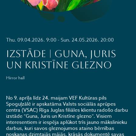
Thu. 09.04.2026. 9:00 - Sun. 24.05.2026. 20:00
IZSTĀDE | GUNA, JURIS
UN KRISTĪNE GLEZNO
Mirror hall
No 9. aprīļa līdz 24. maijam VEF Kultūras pils
Spoguļzālē ir apskatāma Valsts sociālās aprūpes
centra (VSAC) Rīga Juglas filiāles klientu radošo darbu
izstāde “Guna, Juris un Kristīne glezno”. Visiem
interesentiem ir iespēja aplūkot trīs jauno mākslinieku
darbus, kuri savos gleznojumos ataino bērnības
noskaņas dzimtajās mājās, krāsās dokumentē savas