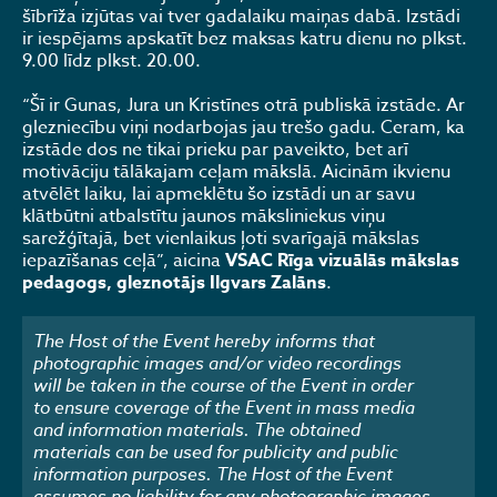
šībrīža izjūtas vai tver gadalaiku maiņas dabā. Izstādi
ir iespējams apskatīt bez maksas katru dienu no plkst.
9.00 līdz plkst. 20.00.
“Šī ir Gunas, Jura un Kristīnes otrā publiskā izstāde. Ar
glezniecību viņi nodarbojas jau trešo gadu. Ceram, ka
izstāde dos ne tikai prieku par paveikto, bet arī
motivāciju tālākajam ceļam mākslā. Aicinām ikvienu
atvēlēt laiku, lai apmeklētu šo izstādi un ar savu
klātbūtni atbalstītu jaunos māksliniekus viņu
sarežģītajā, bet vienlaikus ļoti svarīgajā mākslas
iepazīšanas ceļā”, aicina
VSAC Rīga vizuālās mākslas
pedagogs, gleznotājs Ilgvars Zalāns
.
The Host of the Event hereby informs that
photographic images and/or video recordings
will be taken in the course of the Event in order
to ensure coverage of the Event in mass media
and information materials. The obtained
materials can be used for publicity and public
information purposes. The Host of the Event
assumes no liability for any photographic images