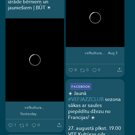
izrāde bērniem un
jauniešiem | BŪT ☀
vefkulturaspils
Aug 3
8
0
0
FACEBOOK
☀️ Jaunā
#VEFJAZZCLUB
sezona
sākas ar saules
vefkulturaspils
piepildītu džezu no
Yesterday
Francijas! ☀️
1
0
0
27. augustā plkst. 19.00
VEF Kultūras pils