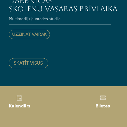
darbnīcas
skolēnu vasaras brīvlaikā
Multimediju jaunrades studija
UZZINĀT VAIRĀK
SKATĪT VISUS
Kalendārs
Biļetes