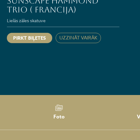
SUNSCAPE HAMMOND
TRIO ( Francija)
Lielās zāles skatuve
UZZINĀT VAIRĀK
PIRKT BIĻETES
Foto
V