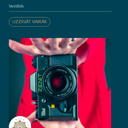
Vestibils
UZZINĀT VAIRĀK