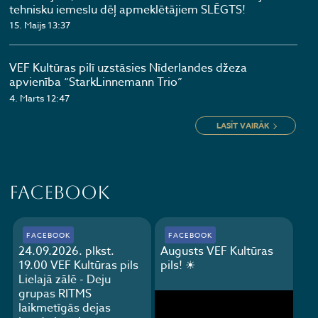
tehnisku iemeslu dēļ apmeklētājiem SLĒGTS!
15. Maijs 13:37
VEF Kultūras pilī uzstāsies Nīderlandes džeza
apvienība “StarkLinnemann Trio”
4. Marts 12:47
LASĪT VAIRĀK
Facebook
FACEBOOK
FACEBOOK
24.09.2026. plkst.
Augusts VEF Kultūras
19.00 VEF Kultūras pils
pils! ☀
Lielajā zālē - Deju
grupas RITMS
laikmetīgās dejas