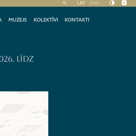
LAT
ENG
A
MUZEJS
KOLEKTĪVI
KONTAKTI
026. līdz