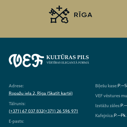
P.—S
Adrese:
Biļešu kase:
Ropažu iela 2, Rīga (Skatīt kartē)
VEF vēstures mu
Tālrunis:
P.—
Izstāžu zāles:
(+371) 67 037 832
(+371) 26 596 971
P.—Pk.
Kafejnīca:
E-pasts: