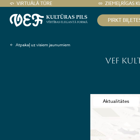
VIRTUĀLĀ TŪRE
ZIEMEĻRĪGAS K
PIRKT BIĻETE
Atpakaļ uz visiem jaunumiem
VEF Kult
Aktualitātes