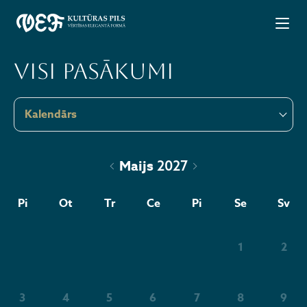
Visi pasākumi
Kalendārs
Maijs
2027
Pi
Ot
Tr
Ce
Pi
Se
Sv
1
2
3
4
5
6
7
8
9