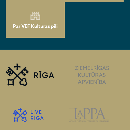
Par VEF Kultūras pili