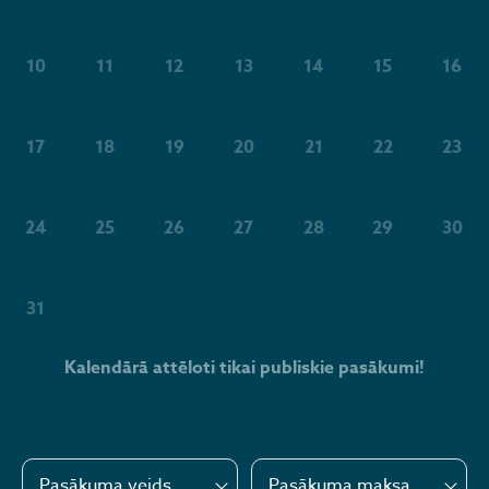
10
11
12
13
14
15
16
17
18
19
20
21
22
23
24
25
26
27
28
29
30
31
Kalendārā attēloti tikai publiskie pasākumi!
Pasākuma veids
Pasākuma maksa