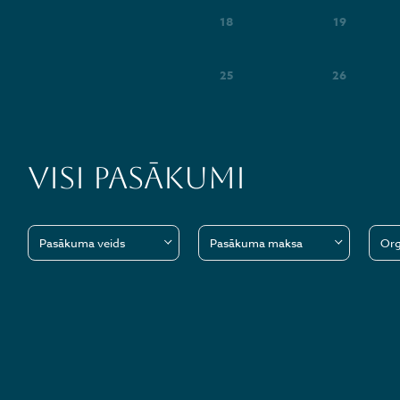
18
19
25
26
Visi pasākumi
Pasākuma veids
Pasākuma maksa
Org