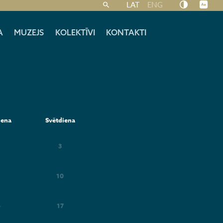
LAT
ENG
A
MUZEJS
KOLEKTĪVI
KONTAKTI
iena
Svētdiena
3
10
6
17