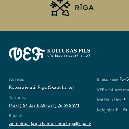
P.—S
Adrese:
Biļešu kase:
Ropažu iela 2, Rīga (Skatīt kartē)
VEF vēstures mu
Tālrunis:
P.—
Izstāžu zāles:
(+371) 67 037 832
(+371) 26 596 971
P.—Pk.
Kafejnīca:
E-pasts:
ziemelriga@riga.lv
info.ziemelriga@riga.lv