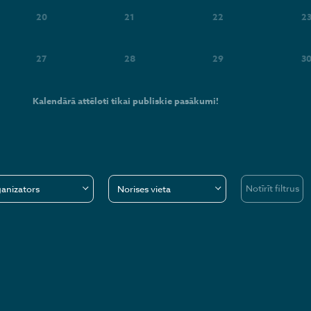
20
21
22
2
27
28
29
3
Kalendārā attēloti tikai publiskie pasākumi!
Notīrīt filtrus
anizators
Norises vieta