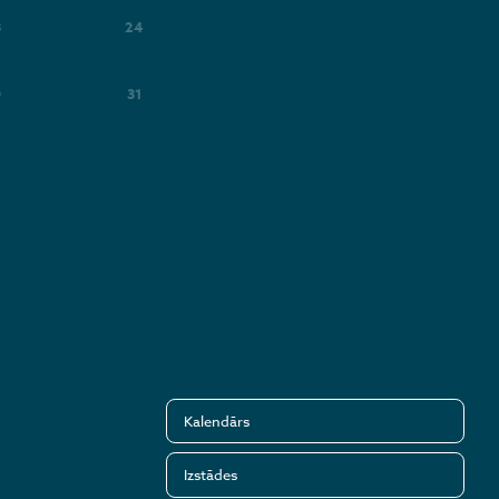
3
24
0
31
Kalendārs
Izstādes