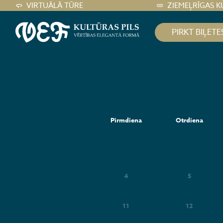
VIRTUĀLĀ TŪRE
ZIEMEĻRĪGAS K
PIRKT BIĻETE
Pirmdiena
Otrdiena
4
5
11
12