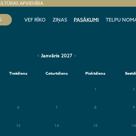
ULTŪRAS APVIENĪBA
S
VEF RĪKO
ZIŅAS
PASĀKUMI
TELPU NOM
Janvāris
2027
Trešdiena
Ceturtdiena
Piektdiena
Sestd
1
2
6
7
8
9
13
14
15
1