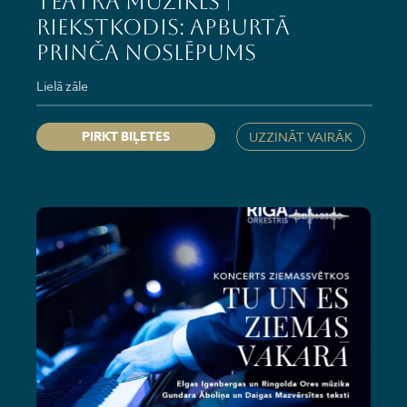
Teātra mūzikls |
Riekstkodis: Apburtā
prinča noslēpums
Lielā zāle
PIRKT BIĻETES
UZZINĀT VAIRĀK