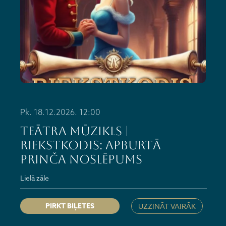
Pk. 18.12.2026. 12:00
Teātra mūzikls |
Riekstkodis: Apburtā
prinča noslēpums
Lielā zāle
PIRKT BIĻETES
UZZINĀT VAIRĀK