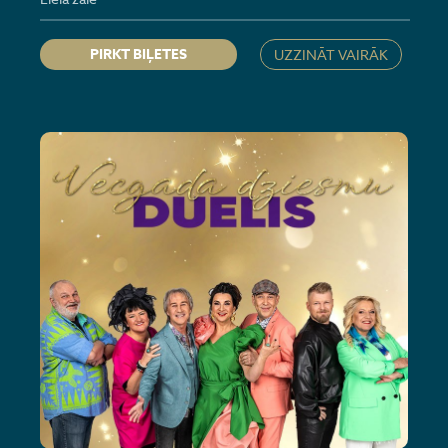
PIRKT BIĻETES
UZZINĀT VAIRĀK