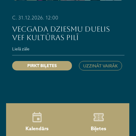
C. 31.12.2026. 12:00
Vecgada Dziesmu duelis
VEF Kultūras pilī
Lielā zāle
PIRKT BIĻETES
UZZINĀT VAIRĀK
Kalendārs
Biļetes