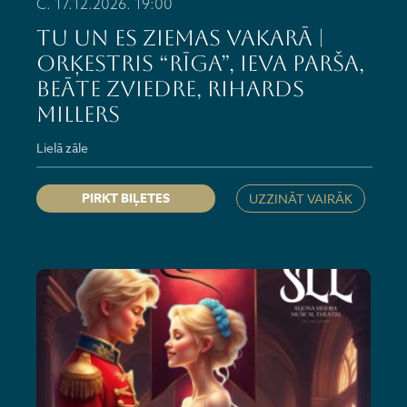
C. 17.12.2026. 19:00
TU UN ES ZIEMAS VAKARĀ |
Orķestris “Rīga”, Ieva Parša,
Beāte Zviedre, Rihards
Millers
Lielā zāle
PIRKT BIĻETES
UZZINĀT VAIRĀK