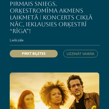
PIRMAIS SNIEGS.
ORĶESTROMĪMA AKMENS
LAIKMETĀ | Koncerts ciklā
NĀC, IEKLAUSIES ORĶESTRĪ
“RĪGA”!
Lielā zāle
PIRKT BIĻETES
UZZINĀT VAIRĀK