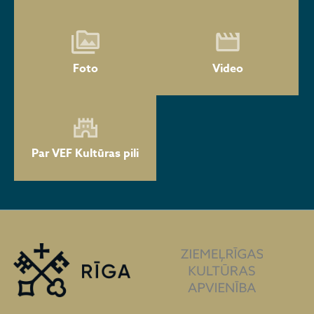
Foto
Video
Par VEF Kultūras pili