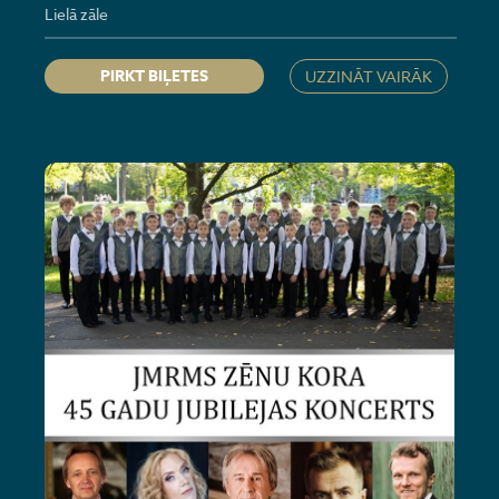
Lielā zāle
PIRKT BIĻETES
UZZINĀT VAIRĀK