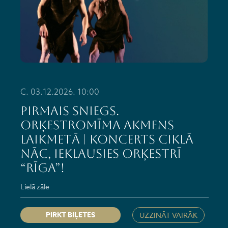
C. 03.12.2026. 10:00
PIRMAIS SNIEGS.
ORĶESTROMĪMA AKMENS
LAIKMETĀ | Koncerts ciklā
NĀC, IEKLAUSIES ORĶESTRĪ
“RĪGA”!
Lielā zāle
PIRKT BIĻETES
UZZINĀT VAIRĀK