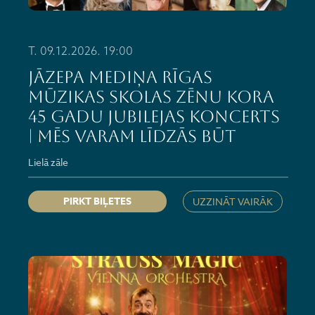
T. 09.12.2026. 19:00
Jāzepa Mediņa Rīgas
mūzikas skolas zēnu kora
45 gadu jubilejas koncerts
| Mēs varam līdzās būt
Lielā zāle
PIRKT BIĻETES
UZZINĀT VAIRĀK