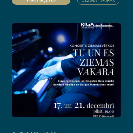
PIRKT BIĻETES
UZZINĀT VAIRĀK