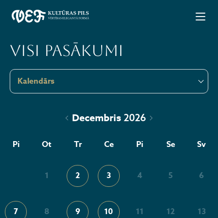
Visi pasākumi
Kalendārs
Decembris
2026
Pi
Ot
Tr
Ce
Pi
Se
Sv
1
2
3
4
5
6
7
8
9
10
11
12
13