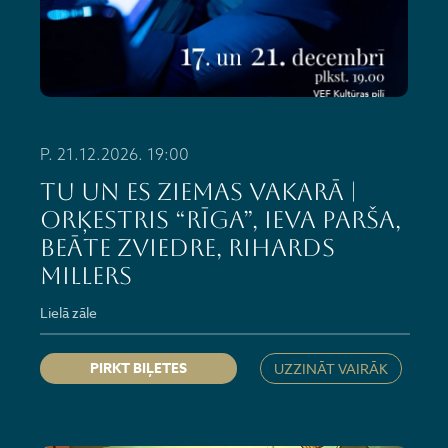
P. 21.12.2026. 19:00
TU UN ES ZIEMAS VAKARĀ |
Orķestris “Rīga”, Ieva Parša,
Beāte Zviedre, Rihards
Millers
Lielā zāle
PIRKT BIĻETES
UZZINĀT VAIRĀK