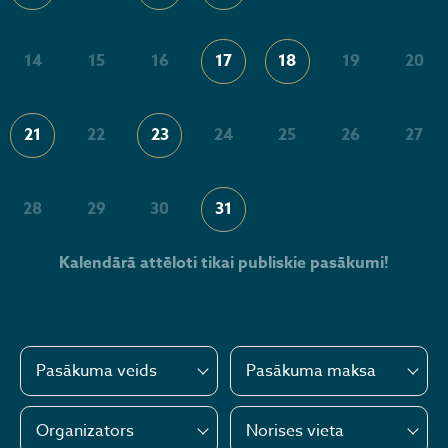
14
15
16
17
18
19
20
21
22
23
24
25
26
27
28
29
30
31
Kalendārā attēloti tikai publiskie pasākumi!
Pasākuma veids
Pasākuma maksa
Organizators
Norises vieta