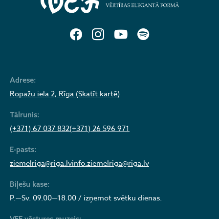
Adrese:
Ropažu iela 2, Rīga (Skatīt kartē)
Tālrunis:
(+371) 67 037 832
(+371) 26 596 971
E-pasts:
ziemelriga@riga.lv
info.ziemelriga@riga.lv
Biļešu kase:
P.—Sv. 09.00—18.00 / izņemot svētku dienas.
VEF vēstures muzejs: