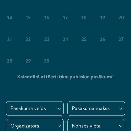
14
15
16
17
18
19
20
21
22
23
24
25
26
27
28
29
30
Kalendārā attēloti tikai publiskie pasākumi!
Pasākuma veids
Pasākuma maksa
Organizators
Norises vieta