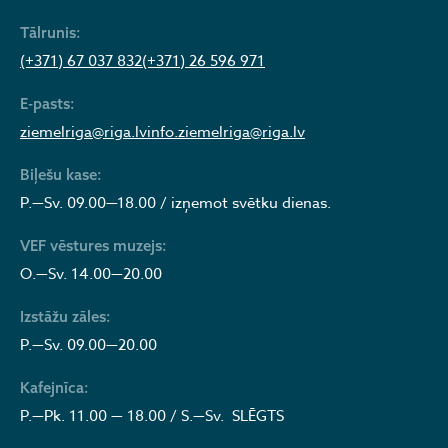
Tālrunis:
(+371) 67 037 832
(+371) 26 596 971
E-pasts:
ziemelriga@riga.lv
info.ziemelriga@riga.lv
Biļešu kase:
P.—Sv. 09.00—18.00 / izņemot svētku dienas.
VEF vēstures muzejs:
O.—Sv. 14.00—20.00
Izstāžu zāles:
P.—Sv. 09.00—20.00
Kafejnīca:
P.—Pk. 11.00 — 18.00 / S.—Sv. SLĒGTS