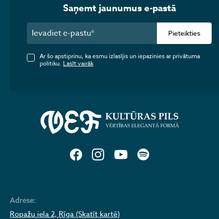
Saņemt jaunumus e-pastā
Pieteikties
Ar šo apstiprinu, ka esmu izlasījis un iepazinies ar privātuma
politiku.
Lasīt vairāk
Adrese:
Ropažu iela 2, Rīga (Skatīt kartē)