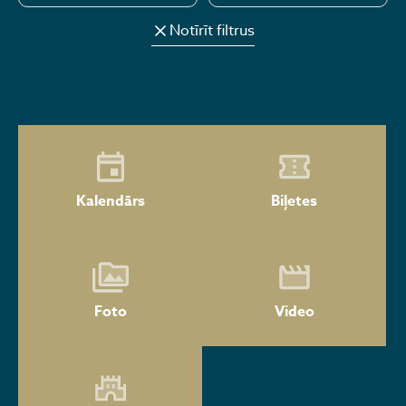
Notīrīt filtrus
Kalendārs
Biļetes
Foto
Video