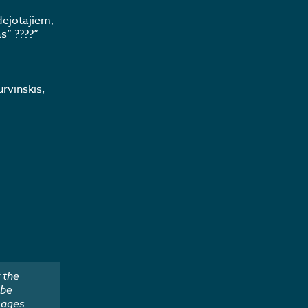
dejotājiem,
s” ????”
rvinskis,
 the
 be
mages