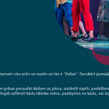
dzamam citu acīm un ausīm un tās ir “dušas”. Savukārt jaunajā
n gribas paraudāt kādam uz pleca, izstāstīt sāpīti, padalītie
legāli uzfilmēt kādu tiktoka video, paslēpties no kāda, vai iz