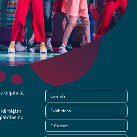
s telpās tā
Calendar
s kārtējām
Exhibitions
glābties no
E-Culture