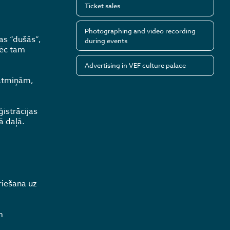
Ticket sales
Photographing and video recording
as “dušās”,
during events
pēc tam
Advertising in VEF culture palace
 atmiņām,
ģistrācijas
ā daļā.
riešana uz
m