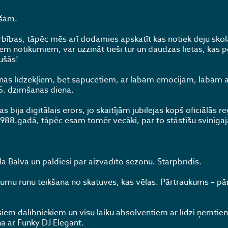
ušām.
ības, tāpēc mēs arī dodamies apskatīt kas notiek deju skol
iem notikumiem, var uzzināt tieši tur un daudzas lietas, kas 
dušās!
āšanās līdzekļiem, bet sapucētiem, ar labām emocijām, labām
35. dzimšanas diena.
ija digitālais erors, jo skaitījām jubilejas kopš oficiālās re
1988.gadā, tāpēc esam tomēr vecāki, par to stāstīšu svinīgaj
 Balva un paldiesi par aizvadīto sezonu. Starpbrīdis.
u runu teikšana no skatuves, kas vēlas. Pārtraukums – pā
isiem dalībniekiem un visu laiku absolventiem ar līdzi ņemtie
a ar Funky DJ Elegant.