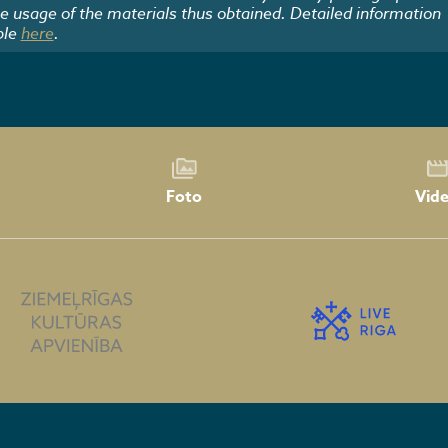
he usage of the materials thus obtained. Detailed information
ble
here
.
Foto
Vid