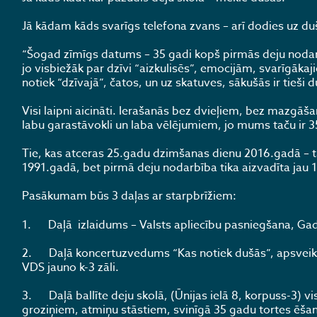
Jā kādam kāds svarīgs telefona zvans – arī dodies uz d
“Šogad zīmīgs datums – 35 gadi kopš pirmās deju nodarb
jo visbiežāk par dzīvi “aizkulisēs”, emocijām, svarīgākaj
notiek “dzīvajā”, čatos, un uz skatuves, sākušās ir tieši 
Visi laipni aicināti. Ierašanās bez dvieļiem, bez mazg
labu garastāvokli un laba vēlējumiem, jo mums taču ir 
Tie, kas atceras 25.gadu dzimšanas dienu 2016.gadā – tas b
1991.gadā, bet pirmā deju nodarbība tika aizvadīta jau 
Pasākumam būs 3 daļas ar starpbrīžiem:
1. Daļā izlaidums – Valsts apliecību pasniegšana, Gada
2. Daļā koncertuzvedums “Kas notiek dušās”, apsveikum
VDS jauno k-3 zāli.
3. Daļā ballīte deju skolā, (Ūnijas ielā 8, korpuss-3) v
groziņiem, atmiņu stāstiem, svinīgā 35 gadu tortes ēšan