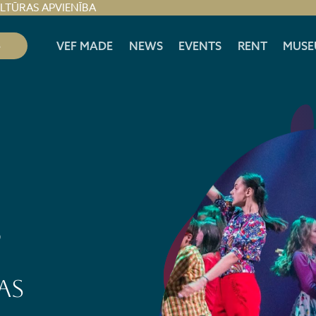
ULTŪRAS APVIENĪBA
S
VEF MADE
NEWS
EVENTS
RENT
MUSE
5
as