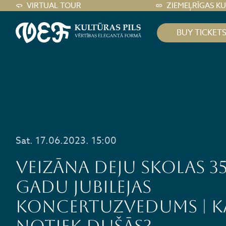
VIRTUAL TOUR
ZIEMEĻRĪGAS K
BUY TICKET
Sat. 17.06.2023. 15:00
Veizāna deju skolas 3
gadu jubilejas
koncertuzvedums | K