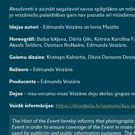
Absolventi ir aicināti sagatavot savus spilgtākos un neb
jo veizāniešu palaidnības gars nav pazudis arī mūsdienu 
Idejas autori
– Edmunds Veizāns un Iveta Maizīte
Horeogrāfi
:
Baiba Iekļava, Dārta Ģīle, Ketrina Karolīna
Aksels Šelders, Dzintars Rožkalns, Edmunds Veizāns.
Gaismu
dizains:
Kristaps Kalnietis, Dāvis Dansons Deņi
Režisors
–
Edmunds Veizāns
Producents
–
Edmunds Veizāns
Dejos
– visu vecumu visas Veizāna deju skolas grupas no
Vairāk informācijas:
https://dejuskola.lv/jaunumi/kas-n
The Host of the Event hereby informs that photographic 
Event in order to ensure coverage of the Event in mass
used for publicity and public information purposes. The