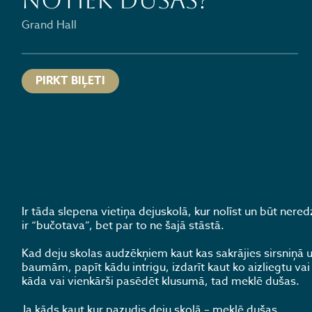
Notiek Dušās?
Grand Hall
PIRKT BIĻETI
Ir tāda slepena vietiņa dejuskolā, kur nolīst un būt nere
ir “bučotava”, bet par to ne šajā stāstā.
Kad deju skolas audzēkņiem kaut kas sakrājies sirsniņā u
baumām, papīt kādu intrigu, izdarīt kaut ko aizliegtu vai 
kāda vai vienkārši pasēdēt klusumā, tad meklē dušas.
Ja kāds kaut kur pazudis deju skolā – meklē dušas.