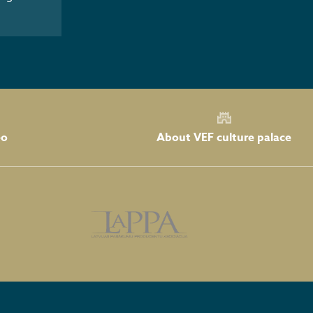
About VEF culture palace
eo