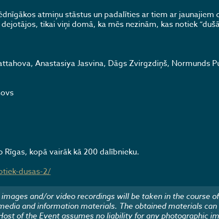
ēdnīgākos atmiņu stāstus un padalīties ar tiem ar jaunajiem 
dejotājos, tikai viņi domā, ka mēs nezinām, kas notiek “dušā
 Fattahova, Anastasiya Jasvina, Dāgs Zvirgzdiņš, Normunds Pu
sovs
 Rīgas, kopā vairāk kā 200 dalībnieku.
otiek-dusas-2/
images and/or video recordings will be taken in the course of
 media and information materials. The obtained materials can
 Host of the Event assumes no liability for any photographic i