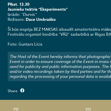
Plkst. 13.30
Jauniešu teātris “Eksperiments”
Izrāde:
“Durvis”
Režisore:
Dace Umbraško
Šī būs iespēja BEZ MAKSAS izbaudīt amatierteātru mākslu,
Festivālu organizē biedrība “VR2” sadarbībā ar Rīgas BJC
Foto: Guntars Līcis
The Host of the Event hereby informs that photographic 
Event in order to ensure coverage of the Event in mass
used for publicity and public information purposes. The
and/or video recordings taken by third parties and for t
regarding the processing of your personal data is availa
Share