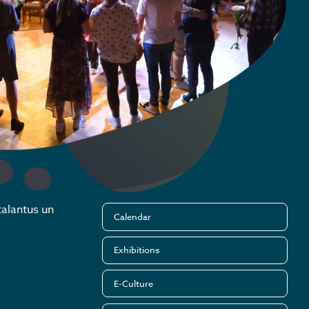
alantus un
Calendar
Exhibitions
E-Culture