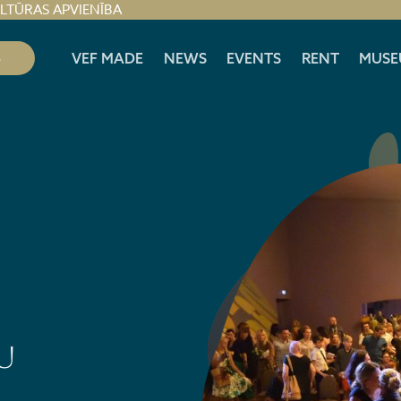
ULTŪRAS APVIENĪBA
S
VEF MADE
NEWS
EVENTS
RENT
MUSE
U