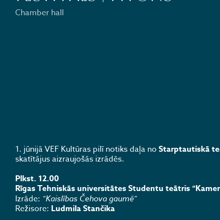
Chamber hall
1. jūnijā VEF Kultūras pilī notiks daļa no
Starptautiskā te
skatītājus aizraujošās izrādēs.
Plkst. 12.00
Rīgas Tehniskās universitātes Studentu teātris “Kamer
Izrāde:
“Kaislības Čehova gaumē”
Režisore:
Ludmila Stančika