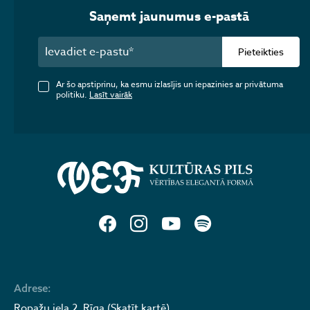
Saņemt jaunumus e-pastā
Pieteikties
Ar šo apstiprinu, ka esmu izlasījis un iepazinies ar privātuma
politiku.
Lasīt vairāk
Adrese:
Ropažu iela 2, Rīga (Skatīt kartē)