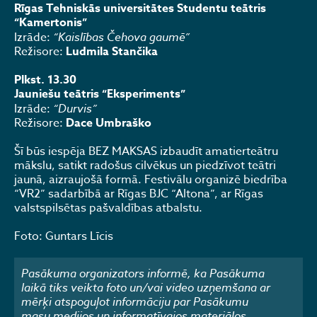
Rīgas Tehniskās universitātes Studentu teātris
“Kamertonis”
Izrāde:
“Kaislības Čehova gaumē”
Režisore:
Ludmila Stančika
Plkst. 13.30
Jauniešu teātris “Eksperiments”
Izrāde:
“Durvis”
Režisore:
Dace Umbraško
Šī būs iespēja BEZ MAKSAS izbaudīt amatierteātru
mākslu, satikt radošus cilvēkus un piedzīvot teātri
jaunā, aizraujošā formā. Festivālu organizē biedrība
“VR2” sadarbībā ar Rīgas BJC “Altona”, ar Rīgas
valstspilsētas pašvaldības atbalstu.
Foto: Guntars Līcis
Pasākuma organizators informē, ka Pasākuma
laikā tiks veikta foto un/vai video uzņemšana ar
mērķi atspoguļot informāciju par Pasākumu
masu medijos un informatīvajos materiālos.