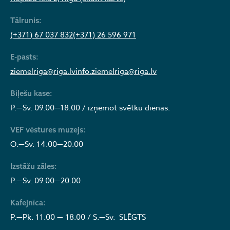
Tālrunis:
(+371) 67 037 832
(+371) 26 596 971
E-pasts:
ziemelriga@riga.lv
info.ziemelriga@riga.lv
Biļešu kase:
P.—Sv. 09.00—18.00 / izņemot svētku dienas.
VEF vēstures muzejs:
O.—Sv. 14.00—20.00
Izstāžu zāles:
P.—Sv. 09.00—20.00
Kafejnīca:
P.—Pk. 11.00 — 18.00 / S.—Sv. SLĒGTS