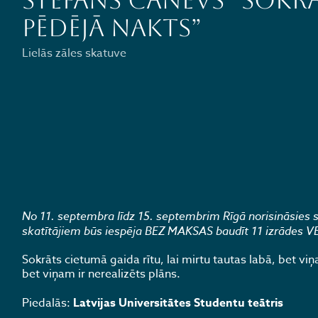
Stefans Canevs “Sokr
pēdējā nakts”
Lielās zāles skatuve
No 11. septembra līdz 15. septembrim Rīgā norisināsies ska
skatītājiem būs iespēja BEZ MAKSAS baudīt 11 izrādes VEF 
Sokrāts cietumā gaida rītu, lai mirtu tautas labā, bet v
bet viņam ir nerealizēts plāns.
Piedalās:
Latvijas Universitātes Studentu teātris