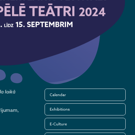
la laikā
Calendar
Exhibitions
arījumam,
E-Culture