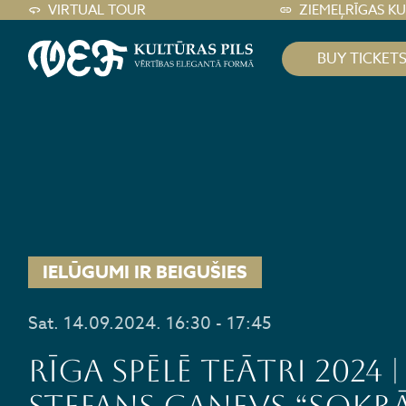
VIRTUAL TOUR
ZIEMEĻRĪGAS K
BUY TICKET
IELŪGUMI IR BEIGUŠIES
Sat. 14.09.2024. 16:30 - 17:45
RĪGA SPĒLĒ TEĀTRI 2024 |