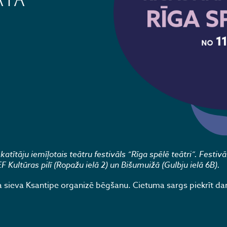
āta
tītāju iemīļotais teātru festivāls “Rīga spēlē teātri”. Festivā
Kultūras pilī (Ropažu ielā 2) un Bišumuižā (Gulbju ielā 6B).
iņa sieva Ksantipe organizē bēgšanu. Cietuma sargs piekrīt d