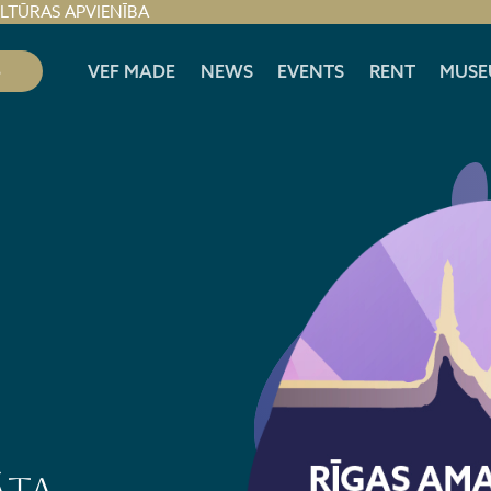
ULTŪRAS APVIENĪBA
S
VEF MADE
NEWS
EVENTS
RENT
MUSE