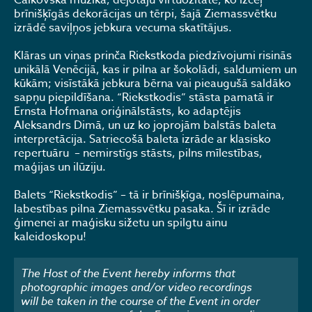
Čaikovska mūzika, dejotāju virtuozitāte, ko izceļ
brīnišķīgās dekorācijas un tērpi, šajā Ziemassvētku
izrādē saviļņos jebkura vecuma skatītājus.
Klāras un viņas prinča Riekstkoda piedzīvojumi risinās
unikālā Venēcijā, kas ir pilna ar šokolādi, saldumiem un
kūkām; visīstākā jebkura bērna vai pieaugušā saldāko
sapņu piepildīšana. “Riekstkodis” stāsta pamatā ir
Ernsta Hofmana oriģinālstāsts, ko adaptējis
Aleksandrs Dimā, un uz ko joprojām balstās baleta
interpretācija. Satriecošā baleta izrāde ar klasisko
repertuāru – nemirstīgs stāsts, pilns mīlestības,
maģijas un ilūziju.
Balets “Riekstkodis” – tā ir brīnišķīga, noslēpumaina,
labestības pilna Ziemassvētku pasaka. Šī ir izrāde
ģimenei ar maģisku sižetu un spilgtu ainu
kaleidoskopu!
The Host of the Event hereby informs that
photographic images and/or video recordings
will be taken in the course of the Event in order