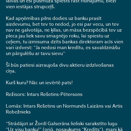
laivas un esi pusmūžā spiests rast risinājumu, bieži
vien iestājas strupceļš.
Kad apņēmības pilns dodies uz banku prasīt
aizdevumu, bet tev to nedod, jo esi par vecu, un tev
nav ne galvotāja, ne ķīlas, un māsa bezspēcībā tev uz
pleca jau liek savu smagnējo roku, lai spiestu uz
ceļiem, tu izmisuma dzīts bankas direktoram acīs vien
vari izdvest: “Ja nedosi man kredītu, es savaldzināšu
un pārgulēšu ar tavu sievu’’
Šī būs patiesi aizraujoša divu aktieru izdzīvošanas
cīņa.
Kurš kuru? Nāc un ievērtē pats!
Režisors: Intars Rešetins-Pētersons
Lomās: Intars Rešetins un Normunds Laizāns vai Artis
Robežnieks
“Strādājot ar Žordī Galserāna lieliski sarakstīto lugu
“Uz visu banku!” (oriģ. nosaukums “Kredīts”), mani kā