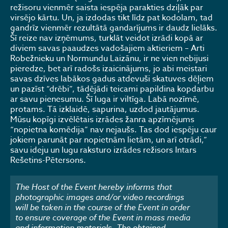
režisoru vienmēr saista iespēja parakties dziļāk par
virsējo kārtu. Un, ja izdodas tikt līdz pat kodolam, tad
gandrīz vienmēr rezultātā gandarījums ir daudz lielāks.
Šī reize nav izņēmums, turklāt veidot izrādi kopā ar
diviem savas paaudzes vadošajiem aktieriem – Arti
Robežnieku un Normundu Laizānu, ir ne vien nebijusi
pieredze, bet arī radošs izaicinājums, jo abi meistari
savas dzīves labākos gadus atdevuši skatuves dēļiem
un pazīst “drēbi”, tādējādi teicami papildina kopdarbu
ar savu pienesumu. Šī luga ir viltīga. Labā nozīmē,
protams. Tā izklaidē, sapurina, uzdod jautājumus.
Mūsu kopīgi izvēlētais izrādes žanra apzīmējums
“nopietna komēdija” nav nejaušs. Tas dod iespēju caur
jokiem parunāt par nopietnām lietām, un arī otrādi,”
savu ideju un lugu raksturo izrādes režisors Intars
Rešetins-Pētersons.
The Host of the Event hereby informs that
photographic images and/or video recordings
will be taken in the course of the Event in order
to ensure coverage of the Event in mass media
and information materials. The obtained