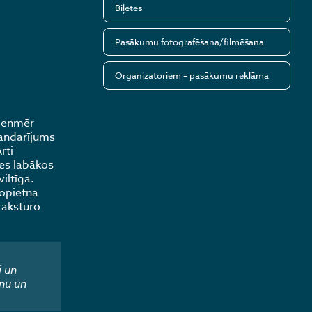
Biļetes
Pasākumu fotografēšana/filmēšana
Organizatoriem – pasākumu reklāma
vienmēr
gandarījums
rti
ves labākos
iltīga.
nopietna
raksturo
i un
nu un