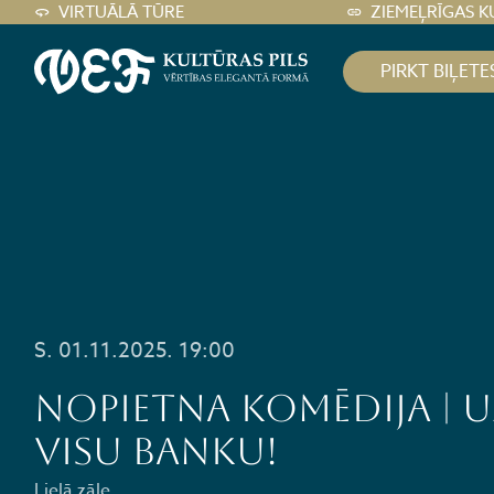
VIRTUĀLĀ TŪRE
ZIEMEĻRĪGAS K
PIRKT BIĻETE
S. 01.11.2025. 19:00
Nopietna komēdija | U
VISU BANKU!
Lielā zāle