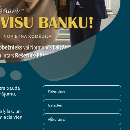
atrs bauda
Kalendārs
inājumu,
Izstādes
 ķīlas, un
m acīs vien
#Ēkultūra