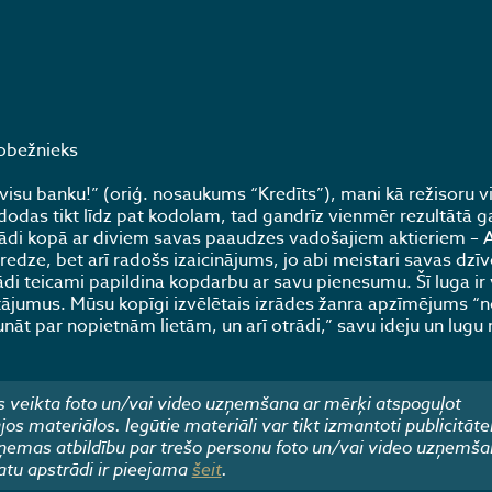
Robežnieks
z visu banku!” (oriģ. nosaukums “Kredīts”), mani kā režisoru 
 izdodas tikt līdz pat kodolam, tad gandrīz vienmēr rezultātā 
izrādi kopā ar diviem savas paaudzes vadošajiem aktieriem – A
edze, bet arī radošs izaicinājums, jo abi meistari savas dzī
di teicami papildina kopdarbu ar savu pienesumu. Šī luga ir v
tājumus. Mūsu kopīgi izvēlētais izrādes žanra apzīmējums “
āt par nopietnām lietām, un arī otrādi,” savu ideju un lugu 
 veikta foto un/vai video uzņemšana ar mērķi atspoguļot
 materiālos. Iegūtie materiāli var tikt izmantoti publicitāte
emas atbildību par trešo personu foto un/vai video uzņemša
atu apstrādi ir pieejama
šeit
.