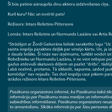
Šī būs patiesi aizraujoša divu aktieru izdzīvošanas cīņa.
Kurš kuru? Nāc un ievērtē pats!
Režisors: Intars Rešetins-Pētersons
Lomās: Intars Rešetins un Normunds Laizāns vai Artis 
“Strādājot ar Žordī Galserāna lieliski sarakstīto lugu “U
saista iespēja parakties dziļāk par virsējo kārtu. Un, ja
ir daudz lielāks. Šī reize nav izņēmums, turklāt veidot 
Robežnieku un Normundu Laizānu, ir ne vien nebijusi pier
gadus atdevuši skatuves dēļiem un pazīst “drēbi”, tādējā
Labā nozīmē, protams. Tā izklaidē, sapurina, uzdod jau
komēdija” nav nejaušs. Tas dod iespēju caur jokiem parun
izrādes režisors Intars Rešetins-Pētersons.
Pasākuma organizators informē, ka Pasākuma laikā tiks
informāciju par Pasākumu masu medijos un informatīvajos
sabiedrības informēšanai. Pasākuma organizators neuzņ
to izmantošanu. Sīkāka informācija par Jūsu personas d