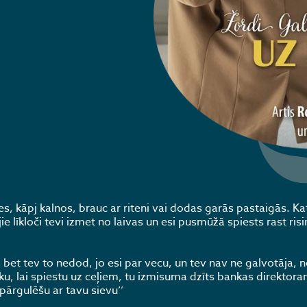
avieres, kāpj kalnos, brauc ar riteni vai dodas garās pastaigās. K
ie līkloči tevi izmet no laivas un esi pusmūžā spiests rast ris
t tev to nedod, jo esi par vecu, un tev nav ne galvotāja, ne
u, lai spiestu uz ceļiem, tu izmisuma dzīts bankas direktora
pārgulēšu ar tavu sievu’’