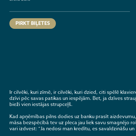
PIRKT BIĻETES
Ir cilvēki, kuri zīmē, ir cilvēki, kuri dzied, citi spēlē kl
dzīvi pēc savas patikas un iespējām. Bet, ja dzīves strauj
bieži vien iestājas strupceļš.
Kad apņēmības pilns dodies uz banku prasīt aizdevumu, be
māsa bezspēcībā tev uz pleca jau liek savu smagnējo rok
vari izdvest: “Ja nedosi man kredītu, es savaldzināšu un 