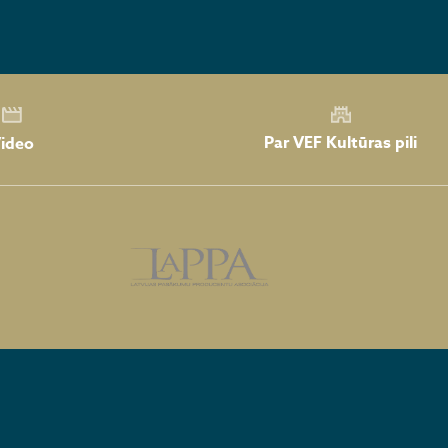
Par VEF Kultūras pili
ideo