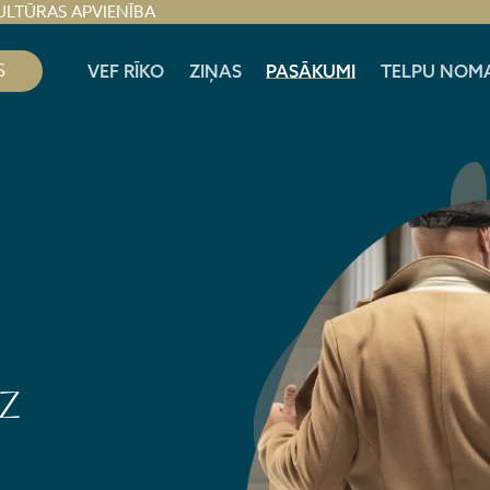
ULTŪRAS APVIENĪBA
S
VEF RĪKO
ZIŅAS
PASĀKUMI
TELPU NOM
Z