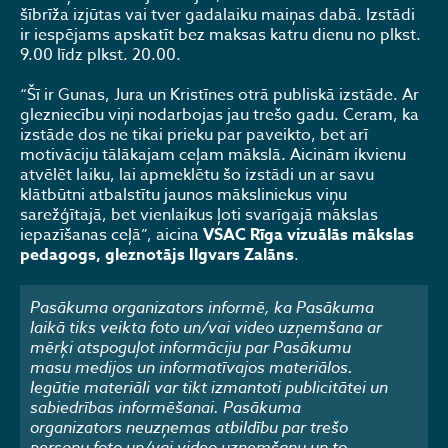
šībrīža izjūtas vai tver gadalaiku maiņas dabā. Izstādi
ir iespējams apskatīt bez maksas katru dienu no plkst.
9.00 līdz plkst. 20.00.
“Šī ir Gunas, Jura un Kristīnes otrā publiskā izstāde. Ar
glezniecību viņi nodarbojas jau trešo gadu. Ceram, ka
izstāde dos ne tikai prieku par paveikto, bet arī
motivāciju tālākajam ceļam mākslā. Aicinām ikvienu
atvēlēt laiku, lai apmeklētu šo izstādi un ar savu
klātbūtni atbalstītu jaunos māksliniekus viņu
sarežģītajā, bet vienlaikus ļoti svarīgajā mākslas
iepazīšanas ceļā”, aicina
VSAC Rīga vizuālās mākslas
pedagogs, gleznotājs Ilgvars Zalāns
.
Pasākuma organizators informē, ka Pasākuma
laikā tiks veikta foto un/vai video uzņemšana ar
mērķi atspoguļot informāciju par Pasākumu
masu medijos un informatīvajos materiālos.
Iegūtie materiāli var tikt izmantoti publicitātei un
sabiedrības informēšanai. Pasākuma
organizators neuzņemas atbildību par trešo
personu foto un/vai video uzņemšanu un to