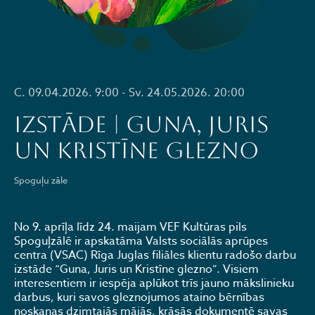
C. 09.04.2026. 9:00 - Sv. 24.05.2026. 20:00
IZSTĀDE | GUNA, JURIS
UN KRISTĪNE GLEZNO
Spoguļu zāle
No 9. aprīļa līdz 24. maijam VEF Kultūras pils
Spoguļzālē ir apskatāma Valsts sociālās aprūpes
centra (VSAC) Rīga Juglas filiāles klientu radošo darbu
izstāde “Guna, Juris un Kristīne glezno”. Visiem
interesentiem ir iespēja aplūkot trīs jauno mākslinieku
darbus, kuri savos gleznojumos ataino bērnības
noskaņas dzimtajās mājās, krāsās dokumentē savas