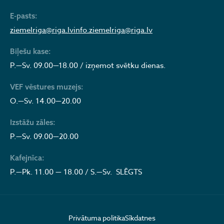
E-pasts:
ziemelriga@riga.lv
info.ziemelriga@riga.lv
Biļešu kase:
P.—Sv. 09.00—18.00 / izņemot svētku dienas.
VEF vēstures muzejs:
O.—Sv. 14.00—20.00
Izstāžu zāles:
P.—Sv. 09.00—20.00
Kafejnīca:
P.—Pk. 11.00 — 18.00 / S.—Sv. SLĒGTS
Privātuma politika
Sīkdatnes