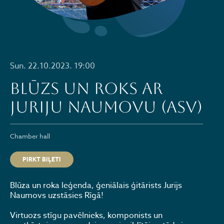
Sun. 22.10.2023. 19:00
Blūzs un roks ar
Juriju Naumovu (ASV)
Chamber hall
PIRKT BIĻETI
Blūza un roka leģenda, ģeniālais ģitārists Jurijs
Naumovs uzstāsies Rīgā!
Virtuozs stīgu pavēlnieks, komponists un