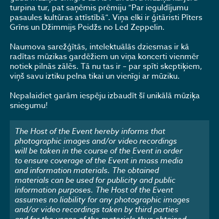
turpina tur, pat saņēmis prēmiju “Par ieguldījumu
pasaules kultūras attīstībā”. Viņa elki ir ģitāristi Pīters
Grīns un Džimmijs Peidžs no Led Zeppelin.
Naumova sarežģītās, intelektuālās dziesmas ir kā
radītas mūzikas gardēžiem un viņa koncerti vienmēr
notiek pilnās zālēs. Tā nu tas ir – par spīti skeptiķiem,
viņš savu iztiku pelna tikai un vienīgi ar mūziku.
Nepalaidiet garām iespēju izbaudīt šī unikālā mūziķa
sniegumu!
The Host of the Event hereby informs that
photographic images and/or video recordings
will be taken in the course of the Event in order
to ensure coverage of the Event in mass media
and information materials. The obtained
materials can be used for publicity and public
information purposes. The Host of the Event
assumes no liability for any photographic images
and/or video recordings taken by third parties
and for the usage of the materials thus obtained.