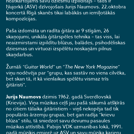
neatkārtojams savu dziesmu izpildītājs – tāds ir
Ņujorkā (ASV) dzīvojošais Jurijs Naumovs. 22.oktobra
koncertā Rīgā skanēs tikai labākās un iemīļotākās
kompozīcijas.
Paša izdomāta un radīta ģitāra ar 9 stīgām, 26
skaņojumi, unikāla ģitārspēles tehnika – tas viss, lai
neaizmirstami izpildītu blūzus, balādes, psihodēliskas
dziesmas un virtuozi izspēlētu noskaņām pilnus
skaņdarbus.
Žurnāli
“Guitar World”
un
“The New York Magazine”
viņu nodēvēja par “grupu, kas sastāv no viena cilvēka,
bet skan tā, it kā vienlaikus spēlētu vismaz trīs
ģitāristi”.
Jurijs Naumovs
dzimis 1962. gadā Sverdlovskā
(Krievija). Viņa mūzikas ceļš jau pašā sākumā atšķīrās
no citiem tālaika ģitāristiem – viņš nekopēja tad tik
populārās ārzemju grupas, bet gan radīja “krievu
blūza” stilu, tā sniedzot savu devumu pasaules
mūzikas attīstībā. Pabijis VDK uzmanības lokā, 1991.
gadā mūziķis emigrē uz ASV un savu mūziķa karjeru