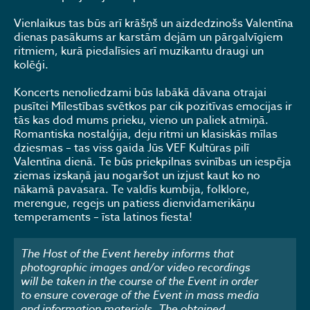
Vienlaikus tas būs arī krāšņš un aizdedzinošs Valentīna
dienas pasākums ar karstām dejām un pārgalvīgiem
ritmiem, kurā piedalīsies arī muzikantu draugi un
kolēģi.
Koncerts nenoliedzami būs labākā dāvana otrajai
pusītei Mīlestības svētkos par cik pozitīvas emocijas ir
tās kas dod mums prieku, vieno un paliek atmiņā.
Romantiska nostalģija, deju ritmi un klasiskās mīlas
dziesmas – tas viss gaida Jūs VEF Kultūras pilī
Valentīna dienā. Te būs priekpilnas svinības un iespēja
ziemas izskaņā jau nogaršot un izjust kaut ko no
nākamā pavasara. Te valdīs kumbija, folklore,
merengue, regejs un patiess dienvidamerikāņu
temperaments – īsta latinos fiesta!
The Host of the Event hereby informs that
photographic images and/or video recordings
will be taken in the course of the Event in order
to ensure coverage of the Event in mass media
and information materials. The obtained