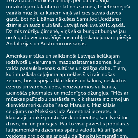
2012.gadā. Mūzikas cienītājs pēc dabas. Viņa
muzikālajam talantam ir latinos saknes, to ietekmējuši
vairāki mūziķi, ar kuriem viņš saticies savas dzīves
gaitā. Bet no Libānas nākušais Sami Joe Ueidžans:
dzimis un audzis Libānā, Latvijā nokļuva 2016.gadā.
Dzimis mūziķu ģimenē, viņš sāka bungot bungas jau
no 6 gadu vecuma. Viņš ansambļa skanējumam piešķir
Andalūzijas un Austrumu noskaņas.
Amerikas ir tālas un salīdzinoši Latvijas lielākajam
iedzīvotāju vairumam mazpazīstamas zemes, kur
valda pasaulslavenas kultūras un krāšņa daba. Tiem,
kuri muzikālā ceļojumā apmeklēs šīs izaicinošās
zemes, būs iespēja atklāt klintis un kalnus, neskartos
ezerus un varenās upes, neuzvaramos vulkānus,
aicinošās pludmales un mežonīgos džungļus. “Mēs ar
mūzikas palīdzību pastāstīsim, cik skaista ir ziemeļ un
dienvidameriku daba’’ saka Manuels. Muzikālais
ceļojums no Meksikas līdz Argentīnai iecerēts, lai
klausītāji labāk izprastu šos kontinentus, kā cilvēki tur
dzīvo, mīl un priecājas. Par to visu pavēstīs populāras
latīņamerikāņu dziesmas spāņu valodā, kā arī īpaši
veidotas projekcijas ar pašu dalībnieku komentāriem.