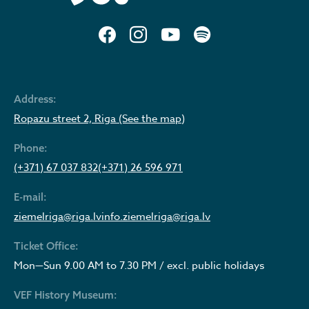
Address:
Ropazu street 2, Riga (See the map)
Phone:
(+371) 67 037 832
(+371) 26 596 971
E-mail:
ziemelriga@riga.lv
info.ziemelriga@riga.lv
Ticket Office:
Mon—Sun 9.00 AM to 7.30 PM / excl. public holidays
VEF History Museum: