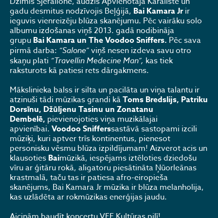
Dzimis Sjēralionē, audzis Apvienotajā Karalistē un
gadu desmitus nodzīvojis Beļģijā,
Bai Kamara Jr
ir
ieguvis vienreizēju blūza skanējumu. Pēc vairāku solo
albumu izdošanas viņš 2013. gadā nodibināja
grupu
Bai Kamara un The Voodoo Sniffers.
Pēc sava
pirmā darba:
“Salone”
viņš nesen izdeva savu otro
skaņu plati
“Travellin Medecine Man”,
kas tiek
raksturots kā patiesi rets dārgakmens.
Mākslinieka balss ir silta un pacilāta un viņa talantu ir
atzinuši tādi mūzikas grandi kā
Toms Bredslijs, Patriku
Dorsīnu, Džūljenu Tasinu un Zonatanu
Dembelē,
pievienojoties viņa muzikālajai
apvienībai.
Voodoo Sniffers
sastāvā sastopami izcili
mūziķi, kuri aptver trīs kontinentus, pienesot
personisku vēsmu blūza izpildījumam! Aizverot acis un
klausoties
Bai
mūzikā, iespējams iztēloties dziedošu
vīru ar ģitāru rokā, aligatoru piesātināta Ņūorleānas
krastmalā, taču tas ir patiesa afro-eiropieša
skanējums, Bai Kamara Jr mūzika ir blūza melanholija,
kas uzlādēta ar rokmūzikas enerģijas jaudu.
Aicinām baudīt koncertu VEF Kultūras pilī!