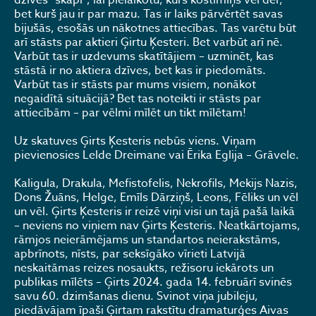
dzīves “skapi”, lai pielaikotu, kurš kostīmiņš vēl der,
bet kurš jau ir par mazu. Tas ir laiks pārvērtēt savas
bijušās, esošās un nākotnes attiecības. Tas varētu būt
arī stāsts par aktieri Ģirtu Ķesteri. Bet varbūt arī nē.
Varbūt tas ir uzdevums skatītājiem – uzminēt, kas
stāstā ir no aktiera dzīves, bet kas ir piedomāts.
Varbūt tas ir stāsts par mums visiem, nonākot
negaidītā situācijā? Bet tas noteikti ir stāsts par
attiecībām – par vēlmi mīlēt un tikt mīlētam!
Uz skatuves Ģirts Ķesteris nebūs viens. Viņam
pievienosies Lelde Dreimane vai Ērika Eglija – Grāvele.
Kaligula, Drakula, Mefistofelis, Nekrofils, Mekijs Nazis,
Dons Žuāns, Helge, Emīls Dārziņš, Leons, Fēliks un vēl
un vēl. Ģirts Ķesteris ir reizē viņi visi un tajā pašā laikā
– neviens no viņiem nav Ģirts Ķesteris. Neatkārtojams,
rāmjos neierāmējams un standartos neierakstāms,
apbrīnots, nīsts, par seksīgāko vīrieti Latvijā
neskaitāmas reizes nosaukts, režisoru iekārots un
publikas mīlēts – Ģirts 2024. gada 14. februārī svinēs
savu 60. dzimšanas dienu. Svinot viņa jubileju,
piedāvājam īpaši Ģirtam rakstītu dramaturģes Aivas