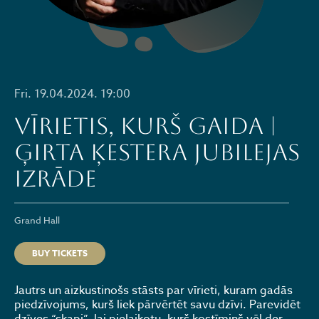
Fri. 19.04.2024. 19:00
VĪRIETIS, KURŠ GAIDA |
Ģirta Ķestera jubilejas
izrāde
Grand Hall
BUY TICKETS
Jautrs un aizkustinošs stāsts par vīrieti, kuram gadās
piedzīvojums, kurš liek pārvērtēt savu dzīvi. Parevidēt