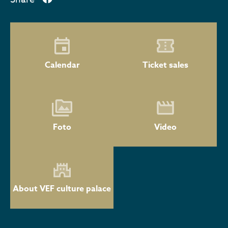
Calendar
Ticket sales
Foto
Video
About VEF culture palace