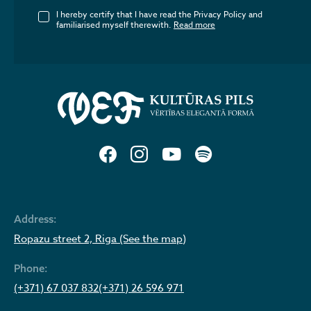
I hereby certify that I have read the Privacy Policy and
familiarised myself therewith.
Read more
Address:
Ropazu street 2, Riga (See the map)
Phone:
(+371) 67 037 832
(+371) 26 596 971