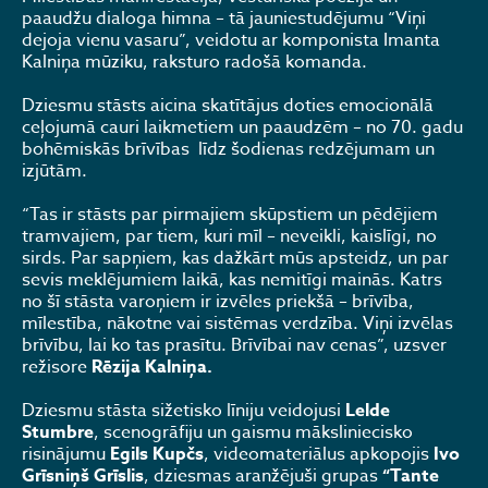
paaudžu dialoga himna – tā jauniestudējumu “Viņi
dejoja vienu vasaru”, veidotu ar komponista Imanta
Kalniņa mūziku,
raksturo radošā komanda.
Dziesmu stāsts aicina skatītājus doties emocionālā
ceļojumā cauri laikmetiem un paaudzēm – no 70. gadu
bohēmiskās brīvības līdz šodienas redzējumam un
izjūtām.
“Tas ir stāsts par pirmajiem skūpstiem un pēdējiem
tramvajiem, par tiem, kuri mīl – neveikli, kaislīgi, no
sirds. Par sapņiem, kas dažkārt mūs apsteidz, un par
sevis meklējumiem laikā, kas nemitīgi mainās. Katrs
no šī stāsta varoņiem ir izvēles priekšā – brīvība,
mīlestība, nākotne vai sistēmas verdzība. Viņi izvēlas
brīvību, lai ko tas prasītu. Brīvībai nav cenas”, uzsver
režisore
Rēzija Kalniņa.
Dziesmu stāsta sižetisko līniju veidojusi
Lelde
Stumbre
, scenogrāfiju un gaismu māksliniecisko
risinājumu
Egils Kupčs
, videomateriālus apkopojis
Ivo
Grīsniņš Grīslis
, dziesmas aranžējuši grupas
“Tante