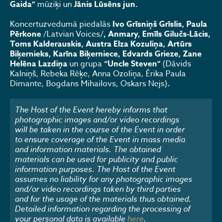
Gaida”
mūziķi un
Jānis Lūsēns jun.
Koncertuzvedumā piedalās
Ivo Grīsniņš Grīslis, Paula
Pērkone
/Latvian Voices/
, Anmary, Emīls Gilučs-Lācis,
Toms Kalderauskis, Austra Elza Kozuliņa, Artūrs
Biķernieks, Karīna Biķerniece, Edvards Grieze, Zane
Helēna Lazdiņa
un grupa
“Uncle Steven”
(Dāvids
Kalniņš, Rebeka Rēķe, Anna Ozoliņa, Ērika Paula
Dimante, Bogdans Mihailovs, Oskars Nejs)
.
The Host of the Event hereby informs that
photographic images and/or video recordings
will be taken in the course of the Event in order
to ensure coverage of the Event in mass media
and information materials. The obtained
materials can be used for publicity and public
information purposes. The Host of the Event
assumes no liability for any photographic images
and/or video recordings taken by third parties
and for the usage of the materials thus obtained.
Detailed information regarding the processing of
your personal data is available
here
.