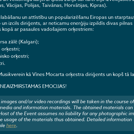
, Vācijas, Polijas, Taivānas, Horvātijas, Kipras).
labāšanu un attīstību un popularizēšanu Eiropas un starptaut
 izcils diriģents, ar neticamu enerģiju izpildīs divas pilnas 
s kopā ar pasaules vadošajiem orķestriem:
sa zālē (Kalgari);
orķestri;
sko orķestri;
ri.
Musikverein
kā Vīnes Mocarta orķestra diriģents un kopš tā lai
vās NEAIZMIRSTAMAS EMOCIJAS!
images and/or video recordings will be taken in the course of
 media and information materials. The obtained materials can
 Host of the Event assumes no liability for any photographic i
he usage of the materials thus obtained. Detailed information
ble
here
.