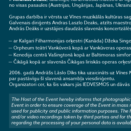
no visas pasaules (Austrijas, Ungārijas, Japānas, Ukrainas
Grupas darbība ir vērsta uz Vīnes muzikālās kultūras sag
Galvenais diriģents Andras Laszlo Deaks, atzīts maestro un
András Deáks ir uzstājies daudzās slavenās koncertzālē
ar Kalgari Filharmonijas orķestri (Kanāda) Džeka Singer
Orpheum teātrī Vankūverā kopā ar Vankūveras operas 
Kenedija centrā Vašingtonā kopā ar Baltimoras simfoni
Čikāgā kopā ar slavenās Čikāgas liriskās operas orķest
2006. gadā Andrāšs Lāslo Dīks tika uzaicināts uz
Vīnes 
par pastāvīgu šī slavenā ansambļa viesdiriģentu.
Organizatori cer, ka šis vakars jūs IEDVESMOS un dā
The Host of the Event hereby informs that photographic 
Event in order to ensure coverage of the Event in mass
used for publicity and public information purposes. The
and/or video recordings taken by third parties and for t
regarding the processing of your personal data is availa