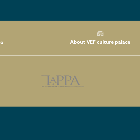
About VEF culture palace
eo