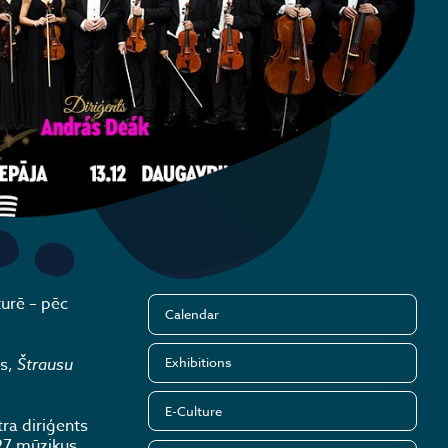
urē – pēc
Calendar
Exhibitions
s,
Štrausu
E-Culture
ra diriģents
 27 mūziķus