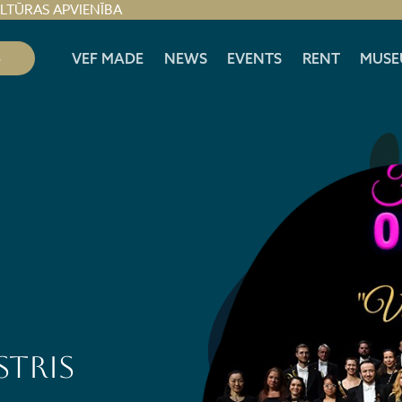
ULTŪRAS APVIENĪBA
S
VEF MADE
NEWS
EVENTS
RENT
MUSE
stris