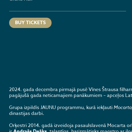
BUY TICKETS
2024. gada decembra pirmajā pusē Vīnes Štrausa filharmo
pagājušā gada neticamajiem panākumiem – apceļos Latvi
Grupa izpildīs JAUNU programmu, kurā iekļauti
Mocarta
dinastijas darbi.
Orķestri 2014. gadā izveidoja pasaulslavenā Mocarta orķe
ir
Andrašs Deāks
, talantīgs, harizmātisks maestro ar ilg