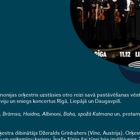
nijas orķestris uzstāsies otro reizi savā pastāvēšanas vēst
ju un sniegs koncertus Rīgā, Liepājā un Daugavpilī.
, Brāmsa, Haidna, Albinoni, Baha, spožā Kalmana
un, protam
stra dibinātājs Džeralds Grīnbahers (Vīne, Austrija). Orķest
u un veiksmīgu karjeru. Īpaša žūrija šai tūrei bija izvēlējusies