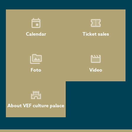
Calendar
Ticket sales
Foto
Video
About VEF culture palace