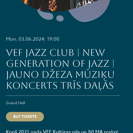
Mon. 03.06.2024. 19:00
VEF JAZZ CLUB | NEW
GENERATION OF JAZZ |
Jauno džeza mūziķu
koncerts trīs daļās
Grand Hall
BUY TICKETS
Kopš 2021.gada VEF Kultūras pils un JVLMA realizē