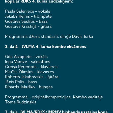
kopā ar RDKS 4. kursa audzēkņiem:
Paula Saleniece – vokāls
Jēkabs Reinis – trompete
Gustavs Saulītis – bass
Gustavs Krastiņš – ģitāra
Programmā džeza standarti, diriģē Dāvis Jurka
2. daļā – JVLMA 4. kursa kombo eksāmens
Gita Aizupiete – vokāls
Inga Vamze – saksofons
Greisa Peremota – klavieres
Matīss Žilinskis – klavieres
Roberts Jakubovskis – ģitāra
Jānis Polis – bass
Rihards Jakuško – bungas
Programmā – oriģinālkompozīcijas. Kombo vadītājs
Toms Rudzinskis
3. daļa. JVLMA/RDKS/JMRMV bigbends uzstājas kopā