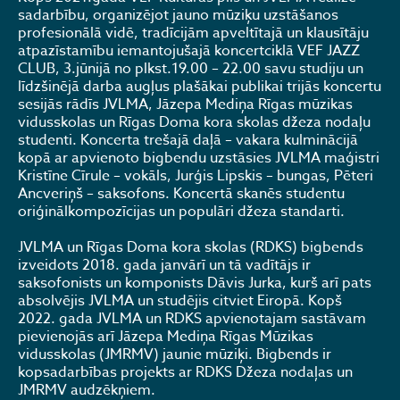
sadarbību, organizējot jauno mūziķu uzstāšanos
profesionālā vidē, tradīcijām apveltītajā un klausītāju
atpazīstamību iemantojušajā koncertciklā VEF JAZZ
CLUB, 3.jūnijā no plkst.19.00 – 22.00 savu studiju un
līdzšinējā darba augļus plašākai publikai trijās koncertu
sesijās rādīs JVLMA, Jāzepa Mediņa Rīgas mūzikas
vidusskolas un Rīgas Doma kora skolas džeza nodaļu
studenti. Koncerta trešajā daļā – vakara kulminācijā
kopā ar apvienoto bigbendu uzstāsies JVLMA maģistri
Kristīne Cīrule – vokāls, Jurģis Lipskis – bungas, Pēteri
Ancveriņš – saksofons. Koncertā skanēs studentu
oriģinālkompozīcijas un populāri džeza standarti.
JVLMA un Rīgas Doma kora skolas (RDKS) bigbends
izveidots 2018. gada janvārī un tā vadītājs ir
saksofonists un komponists Dāvis Jurka, kurš arī pats
absolvējis JVLMA un studējis citviet Eiropā. Kopš
2022. gada JVLMA un RDKS apvienotajam sastāvam
pievienojās arī Jāzepa Mediņa Rīgas Mūzikas
vidusskolas (JMRMV) jaunie mūziķi. Bigbends ir
kopsadarbības projekts ar RDKS Džeza nodaļas un
JMRMV audzēkņiem.