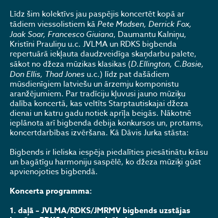
Līdz šim kolektīvs jau paspējis koncertēt kopā ar
tādiem viessolistiem kā
Pete Madsen, Derrick Fox,
Jaak Soar, Francesco Giuiana
, Daumantu Kalniņu,
Kristīni Prauliņu u.c. JVLMA un RDKS bigbenda
repertuārā iekļauta daudzveidīga skaņdarbu palete,
sākot no džeza mūzikas klasikas (
D.Ellington, C.Basie,
Don Ellis, Thad Jones
u.c.) līdz pat dašādiem
mūsdienīgiem latviešu un ārzemju komponistu
aranžējumiem. Par tradīciju kļuvusi jauno mūziķu
dalība koncertā, kas veltīts Starptautiskajai džeza
dienai un katru gadu notiek aprīļa beigās. Nākotnē
ieplānota arī bigbenda debija konkursos un, protams,
koncertdarbības izvēršana. Kā Dāvis Jurka stāsta:
Bigbends ir lieliska iespēja piedalīties piesātinātu krāsu
un bagātīgu harmoniju saspēlē, ko džeza mūziķi gūst
apvienojoties bigbendā.
Koncerta programma:
1. daļā – JVLMA/RDKS/JMRMV bigbends uzstājas