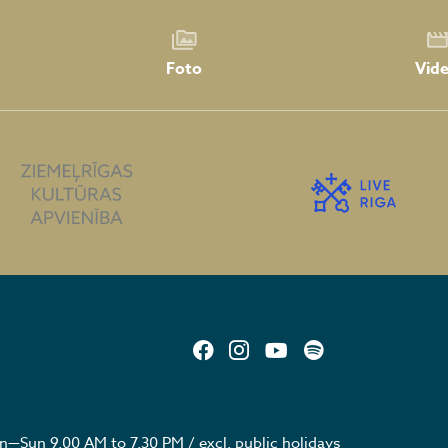
Foto
Vid
—Sun 9.00 AM to 7.30 PM / excl. public holidays