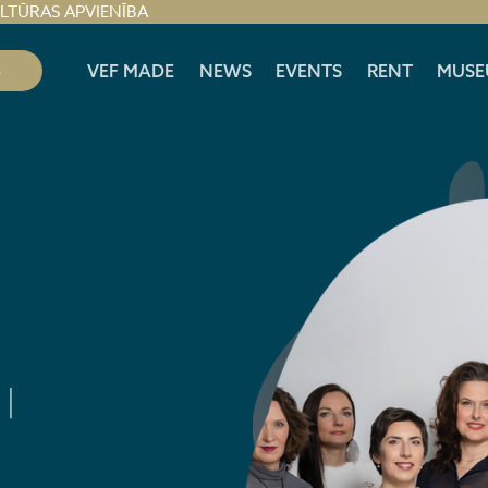
ULTŪRAS APVIENĪBA
S
VEF MADE
NEWS
EVENTS
RENT
MUSE
|