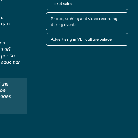
Ticket sales
m.
Photographing and video recording
, gan
during events
Advertising in VEF culture palace
tās
u arī
 par šo,
 sauc par
 the
 be
mages