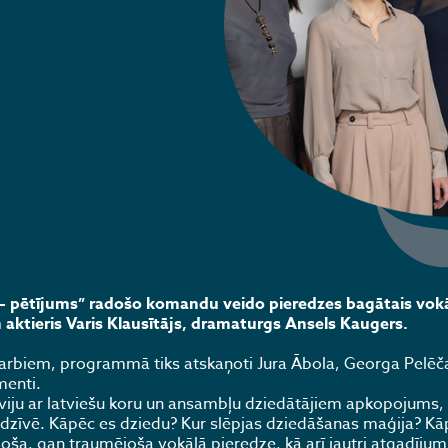
– pētījums” radošo komandu veido pieredzes bagātais vokā
aktieris Varis Klausītājs, dramaturgs Ansels Kaugers.
ndarbiem, programmā tiks atskaņoti Jura Ābola, Georga Pelēč
menti.
viju ar latviešu koru un ansambļu dziedātājiem apkopojums,
 dzīvē. Kāpēc es dziedu? Kur slēpjas dziedāšanas maģija? Kā
ša, gan traumējoša vokālā pieredze, kā arī jautri atgadījumi