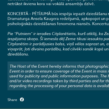
netrūkst ikviena kora vai vokālā ansambļa dzīvē.
​KONCERTĀ – PĒTĪJUMĀ būs iespēja iepazīt dziedāšanu n
Dramaturga Ansela Kaugera redzējumā, apkopojot un pārr
psiholoģiskās dziedāšanas fenomena niansēs. Koncert
Pie “Putniem” ir ieradies Citplanētietis, kurš atklāj, ka 
iespējama skaņa. Šī iemesla dēļ Zeme tikusi iesaukta par 
Citplanētim ir parādījusies balss, viņš vēlas saprast un, a
viņaprāt, ļoti dīvaino parādību, kad cilvēki sanāk kopā u
dziedāšanu.
The Host of the Event hereby informs that photographic 
Event in order to ensure coverage of the Event in mass
used for publicity and public information purposes. The
and/or video recordings taken by third parties and for t
regarding the processing of your personal data is availa
Share