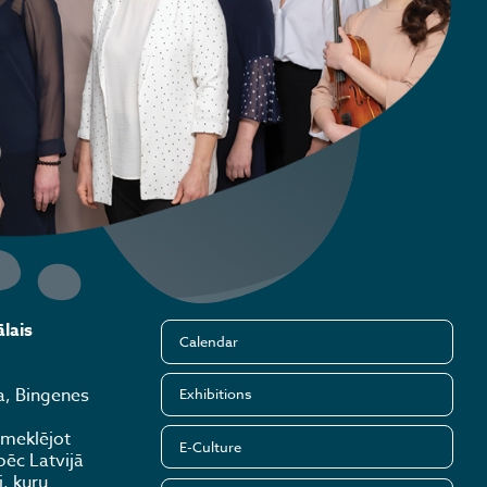
lais
Calendar
a, Bingenes
Exhibitions
 meklējot
E-Culture
pēc Latvijā
, kuru