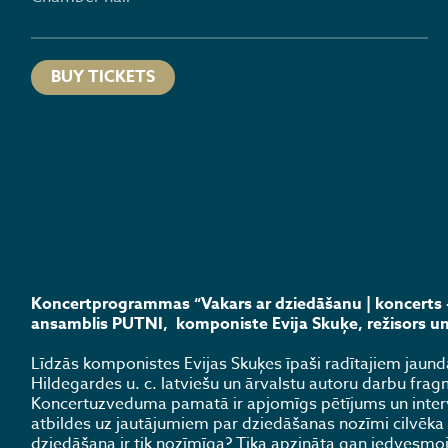
BUY TICKETS
Koncertprogrammas “Vakars ar dziedāšanu | koncerts 
ansamblis PUTNI, komponiste Evija Skuķe, režisors un 
​Līdzās komponistes Evijas Skuķes īpaši radītajiem jau
Hildegardes u. c. latviešu un ārvalstu autoru darbu frag
​Koncertuzveduma pamatā ir apjomīgs pētījums un inter
atbildes uz jautājumiem par dziedāšanas nozīmi cilvēka
dziedāšana ir tik nozīmīga? Tika apzināta gan iedvesmojo