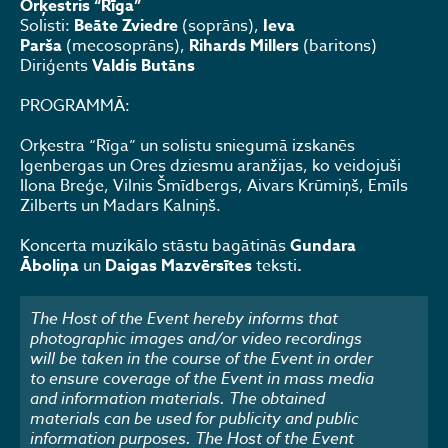
Orķestris “Rīga”
Solisti:
Beāte Zviedre
(soprāns),
Ieva
Parša
(mecosoprāns),
Rihards Millers
(baritons)
Diriģents
Valdis Butāns
PROGRAMMĀ:
Orķestra “Rīga” un solistu sniegumā izskanēs
Igenbergas un Ores dziesmu aranžijas, ko veidojuši
Ilona Breģe, Vilnis Šmīdbergs, Aivars Krūmiņš, Emīls
Zilberts un Madars Kalniņš.
Koncerta muzikālo stāstu bagātinās
Gundara
Āboliņa
un
Daigas Mazvērsītes
teksti
.
The Host of the Event hereby informs that
photographic images and/or video recordings
will be taken in the course of the Event in order
to ensure coverage of the Event in mass media
and information materials. The obtained
materials can be used for publicity and public
information purposes. The Host of the Event