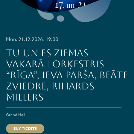
Mon. 21.12.2026. 19:00
TU UN ES ZIEMAS
VAKARĀ | Orķestris
“Rīga”, Ieva Parša, Beāte
Zviedre, Rihards
Millers
Grand Hall
BUY TICKETS