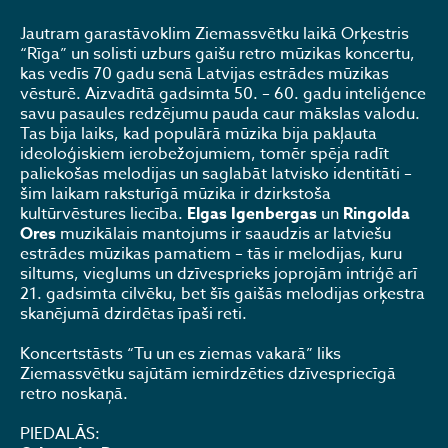
Jautram garastāvoklim Ziemassvētku laikā Orķestris
“Rīga” un solisti uzburs gaišu retro mūzikas koncertu,
kas vedīs 70 gadu senā Latvijas estrādes mūzikas
vēsturē. Aizvadītā gadsimta 50. – 60. gadu inteliģence
savu pasaules redzējumu pauda caur mākslas valodu.
Tas bija laiks, kad populārā mūzika bija pakļauta
ideoloģiskiem ierobežojumiem, tomēr spēja radīt
paliekošas melodijas un saglabāt latvisko identitāti –
šim laikam raksturīgā mūzika ir dzirkstoša
kultūrvēstures liecība.
Elgas Igenbergas
un
Ringolda
Ores
muzikālais mantojums ir saaudzis ar latviešu
estrādes mūzikas pamatiem – tās ir melodijas, kuru
siltums, vieglums un dzīvesprieks joprojām intriģē arī
21. gadsimta cilvēku, bet šīs gaišās melodijas orķestra
skanējumā dzirdētas īpaši reti.
Koncertstāsts “Tu un es ziemas vakarā” liks
Ziemassvētku sajūtām iemirdzēties dzīvespriecīgā
retro noskaņā.
PIEDALĀS: