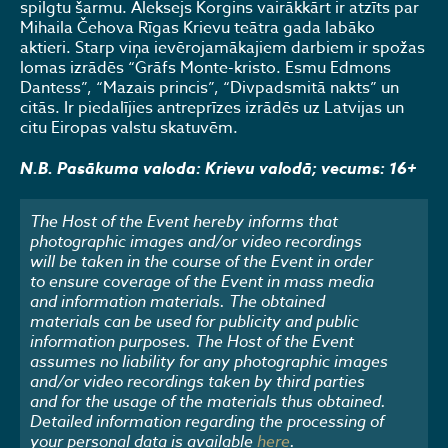
spilgtu šarmu. Aleksejs Korgins vairākkārt ir atzīts par
Mihaila Čehova Rīgas Krievu teātra gada labāko
aktieri. Starp viņa ievērojamākajiem darbiem ir spožas
lomas izrādēs “Grāfs Monte-kristo. Esmu Edmons
Dantess”, “Mazais princis”, “Divpadsmitā nakts” un
citās. Ir piedalījies antreprīzes izrādēs uz Latvijas un
citu Eiropas valstu skatuvēm.
N.B.
Pasākuma valoda: Krievu valodā; vecums: 16+
The Host of the Event hereby informs that
photographic images and/or video recordings
will be taken in the course of the Event in order
to ensure coverage of the Event in mass media
and information materials. The obtained
materials can be used for publicity and public
information purposes. The Host of the Event
assumes no liability for any photographic images
and/or video recordings taken by third parties
and for the usage of the materials thus obtained.
Detailed information regarding the processing of
your personal data is available
here
.