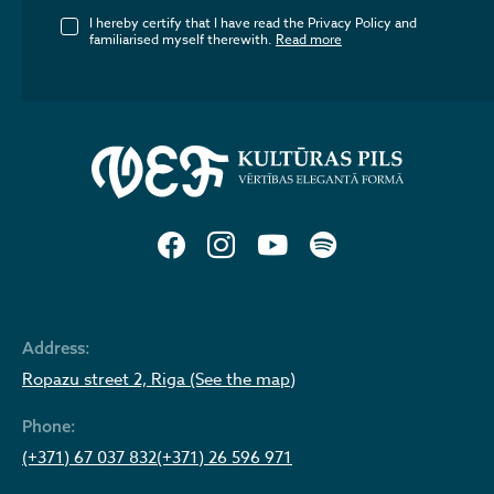
I hereby certify that I have read the Privacy Policy and
familiarised myself therewith.
Read more
Address:
Ropazu street 2, Riga (See the map)
Phone:
(+371) 67 037 832
(+371) 26 596 971