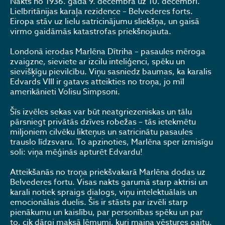
Nakts no 1936. gada 9. decembra uz 10. decembri.
Lielbritānijas karaļa rezidence – Belvederes forts.
Eiropa stāv uz lielu satricinājumu sliekšņa, un gaisā
virmo gaidāmās katastrofas priekšnojauta.
Londonā ierodas Marlēna Dītriha – pasaules mēroga
zvaigzne, sieviete ar izcilu inteliģenci, spēku un
sievišķīgu pievilcību. Viņu sasniedz baumas, ka karalis
Edvards VIII ir gatavs atteikties no troņa, jo mīl
amerikānieti Volisu Simpsoni.
Šīs izvēles sekas var būt neatgriezeniskas un tālu
pārsniegt privātās dzīves robežas – tās ietekmētu
miljoniem cilvēku likteņus un satricinātu pasaules
trauslo līdzsvaru. To apzinoties, Marlēna sper izmisīgu
soli: viņa mēģinās apturēt Edvardu!
Atteikšanās no troņa priekšvakarā Marlēna dodas uz
Belvederes fortu. Visas nakts garumā starp aktrisi un
karali notiek spraigs dialogs, viņu intelektuālais un
emocionālais duelis. Šis ir stāsts par izvēli starp
pienākumu un kaislību, par personības spēku un par
to, cik dārgi maksā lēmumi, kuri maina vēstures gaitu.