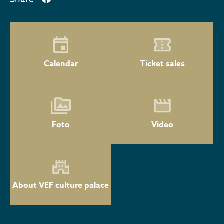
Calendar
Ticket sales
Foto
Video
About VEF culture palace