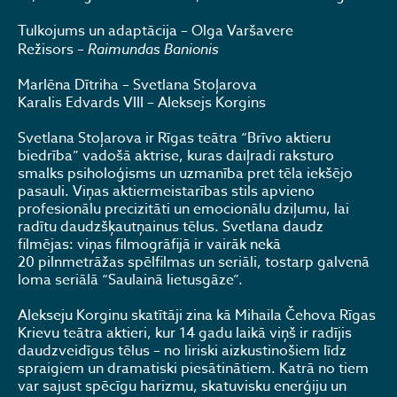
Tulkojums un adaptācija – Olga Varšavere
Režisors –
Raimundas Banionis
Marlēna Dītriha – Svetlana Stoļarova
Karalis Edvards VIII – Aleksejs Korgins
Svetlana Stoļarova ir Rīgas teātra “Brīvo aktieru
biedrība” vadošā aktrise, kuras daiļradi raksturo
smalks psiholoģisms un uzmanība pret tēla iekšējo
pasauli. Viņas aktiermeistarības stils apvieno
profesionālu precizitāti un emocionālu dziļumu, lai
radītu daudzšķautņainus tēlus. Svetlana daudz
filmējas: viņas filmogrāfijā ir vairāk nekā
20 pilnmetrāžas spēlfilmas un seriāli, tostarp galvenā
loma seriālā “Saulainā lietusgāze”.
Alekseju Korginu skatītāji zina kā Mihaila Čehova Rīgas
Krievu teātra aktieri, kur 14 gadu laikā viņš ir radījis
daudzveidīgus tēlus – no liriski aizkustinošiem līdz
spraigiem un dramatiski piesātinātiem. Katrā no tiem
var sajust spēcīgu harizmu, skatuvisku enerģiju un