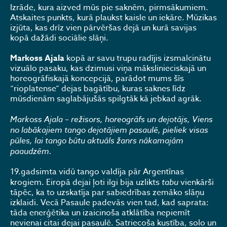
Izrāde, kura aizved mūs pie saknēm, pirmsākumiem.
Atskaites punkts, kurā plaukst kaisle un iekāre. Mūzikas
izjūta, kas drīz vien pārvēršas dejā un kurā savijas
kopā dažādi sociālie slāņi.
Markoss Ajala
kopā ar savu trupu radījis izsmalcinātu
vizuālo pasaku, kas dzimusi viņa mākslinieciskajā un
horeogrāfiskajā koncepcijā, parādot mums šīs
“rioplatense” dejas bagātību, kuras saknes līdz
mūsdienām saglabājušās spilgtāk kā jebkad agrāk.
Markoss Ajala – režisors, horeogrāfs un dejotājs, Viens
no labākajiem tango dejotājiem pasaulē, pieliek visas
pūles, lai tango būtu aktuāls žanrs nākamajām
paaudzēm.
19.gadsimta vidū tango valdīja pār Argentīnas
krogiem. Eiropā dejai ļoti ilgi bija uzlikts
tabu
vienkārši
tāpēc, ka to uzskatīja par sabiedrības zemāko slāņu
izklaidi. Vecā Pasaule padevās vien tad, kad saprata:
tāda enerģētika un izaicinoša atklātība nepiemīt
nevienai citai dejai pasaulē. Satriecoša kustība, solo un