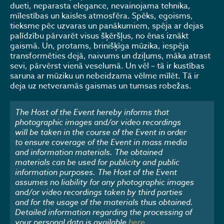
dueti, neparasta elegance, nevainojama tehnika,
mīlestības un kaisles atmosfēra. Spēks, egoisms,
tieksme pēc uzvaras un panākumiem, spēja ar dejas
palīdzību pārvarēt visus šķēršļus, no ēnas iznākt
gaismā. Un, protams, brinišķīga mūzika, iespēja
transformēties dejā, naivums un dziļums, māka atrast
sevi, pārvērst vienā veselumā. Un vēl – tā ir kustības
saruna ar mūziku un nebeidzama vēlme mīlēt. Tā ir
deja uz netveramās gaismas un tumsas robežas.
The Host of the Event hereby informs that
photographic images and/or video recordings
will be taken in the course of the Event in order
to ensure coverage of the Event in mass media
and information materials. The obtained
materials can be used for publicity and public
information purposes. The Host of the Event
assumes no liability for any photographic images
and/or video recordings taken by third parties
and for the usage of the materials thus obtained.
Detailed information regarding the processing of
your personal data is available
here
.