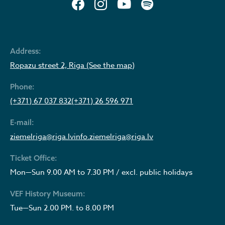
Address:
Ropazu street 2, Riga (See the map)
Phone:
(+371) 67 037 832
(+371) 26 596 971
E-mail:
ziemelriga@riga.lv
info.ziemelriga@riga.lv
Ticket Office:
Mon—Sun 9.00 AM to 7.30 PM / excl. public holidays
VEF History Museum:
Tue—Sun 2.00 PM. to 8.00 PM