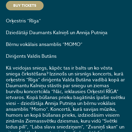
BUY TICKETS
Orķestris “Rīga”
Dziedātāji Daumants Kalniņš un Annija Putniņa
Bērnu vokālais ansamblis “MOMO”
Diriģents Valdis Butāns
Kā veidojas sniegs, kāpēc tas ir balts un ko vēsta
sniega čirkstēšana? Izzinošs un sirsnīgs koncerts, kurā
orķestris “Rīga” diriģenta Valda Butāna vadībā kopā ar
Daumantu Kalniņu stāstīs par sniegu un ziemas
burvību koncertcikla “Nāc, ieklausies Orķestrī RĪGA”
ietvaros. Kopā būšanas prieku bagātinās īpašie svētku
viesi – dziedātāja Annija Putniņa un bērnu vokālais
ansamblis “Momo”. Koncertā, kurā savijas mūzika,
humors un kopā būšanas prieks, izdziedāsim visiem
zināmās Ziemassvētku dziesmas, kuru vidū “Svētki
ledus pilī”, “Laba slava sniedziņam”, “Zvaniņš skan” un