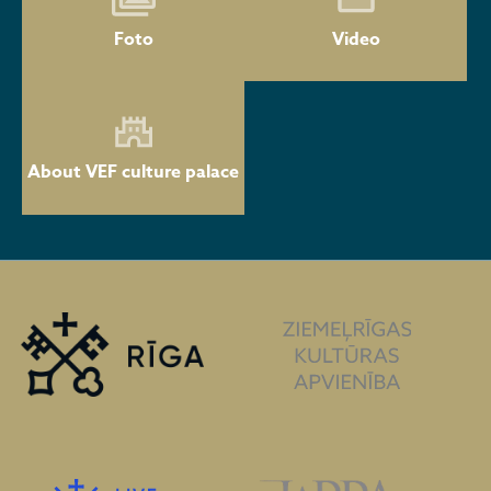
Foto
Video
About VEF culture palace