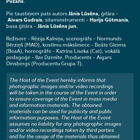
Puzāns
.
Pie taustiņiem pats autors
Jānis Lūsēns,
ģitāra –
Aivars Gudrais
, sitaminstrumenti –
Harijs Gūtmanis
,
basa ģitāra –
Jānis Lūsēns jun.
Režisore – Rēzija Kalniņa, scenogrāfs – Normunds
Bērziņš (MAD), kostīmu māksliniece – Beāte Gleima
(BeaA), horeogrāfe – Katrīna Liseka (Cat), vokālā
pedagoģe – Ilze Dzenīte. Producents – Aigars
Dinsbergs (Producentu Grupa 7).
The Host of the Event hereby informs that
photographic images and/or video recordings
will be taken in the course of the Event in order
to ensure coverage of the Event in mass media
and information materials. The obtained
materials can be used for publicity and public
information purposes. The Host of the Event
assumes no liability for any photographic images
and/or video recordings taken by third parties
and for the usage of the materials thus obtained.