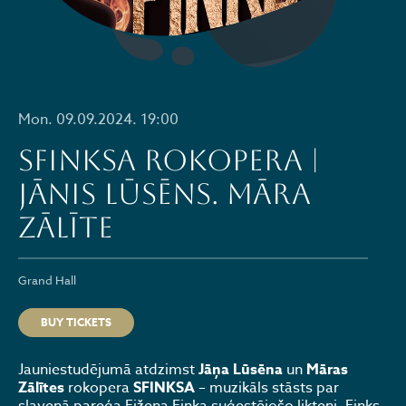
Mon. 09.09.2024. 19:00
SFINKSA rokopera |
Jānis Lūsēns. Māra
Zālīte
Grand Hall
BUY TICKETS
Jauniestudējumā atdzimst
Jāņa Lūsēna
un
Māras
Zālītes
rokopera
SFINKSA
– muzikāls stāsts par