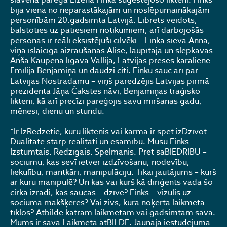
slavenā pareģa Eižena Finka suģestējošo likteni. Finks
bija viena no neparastākajām un noslēpumainākajām
personībām 20.gadsimta Latvijā. Librets veidots,
balstoties uz patiesiem notikumiem, arī darbojošās
personas ir reāli eksistējuši cilvēki – Finka sieva Anna,
viņa īslaicīgā aizraušanās Alise, laupītāja un slepkavas
Anša Kaupēna līgava Vallija, Latvijas preses karaliene
Emīlija Benjamiņa un daudzi citi. Finku sauc arī par
Latvijas Nostradamu – viņš paredzējis Latvijas pirmā
prezidenta Jāņa Čakstes nāvi, Benjamiņas traģisko
likteni, kā arī precīzi pareģojis savu miršanas gadu,
mēnesi, dienu un stundu.
“Ir IzRedzētie, kuru liktenis vai karma ir spēt izDzīvot
Dualitātē starp realitāti un esamību. Mūsu Finks –
Izstumtais. Redzīgais. Spēlmanis. Pret saBIEDRĪBU –
sociumu, kas sevī ietver izdzīvošanu, nodevību,
liekulību, mantkāri, manipulāciju. Tikai jautājums – kurš
ar kuru manipulē? Un kas vai kurš kā diriģents vada šo
cirka izrādi, kas saucas – dzīve? Finks – vizulis uz
sociuma makšķeres? Vai zivs, kura noķerta laikmeta
tīklos? Atbilde katram laikmetam vai gadsimtam sava.
Mums ir sava Laikmeta atBILDE. Jaunajā iestudējumā