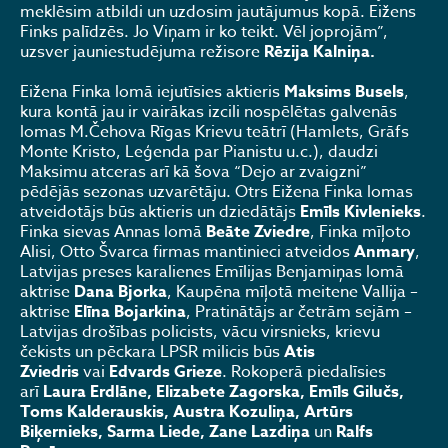
meklēsim atbildi un uzdosim jautājumus kopā. Eižens
Finks palīdzēs. Jo Viņam ir ko teikt. Vēl joprojām”,
uzsver jauniestudējuma režisore
Rēzija Kalniņa.
Eižena Finka lomā iejutīsies aktieris
Maksims Busels
,
kura kontā jau ir vairākas izcili nospēlētas galvenās
lomas M.Čehova Rīgas Krievu teātrī (Hamlets, Grāfs
Monte Kristo, Leģenda par Pianistu u.c.), daudzi
Maksimu atceras arī kā šova “Dejo ar zvaigzni”
pēdējās sezonas uzvarētāju. Otrs Eižena Finka lomas
atveidotājs būs aktieris un dziedātājs
Emīls Kivlenieks
.
Finka sievas Annas lomā
Beāte Zviedre
, Finka mīļoto
Alisi, Otto Švarca firmas mantinieci atveidos
Anmary
,
Latvijas preses karalienes Emīlijas Benjamiņas lomā
aktrise
Dana Bjorka
, Kaupēna mīļotā meitene Vallija –
aktrise
Elīna Bojarkina
, Pratinātājs ar četrām sejām –
Latvijas drošības policists, vācu virsnieks, krievu
čekists un pēckara LPSR milicis būs
Atis
Zviedris
vai
Edvards Grieze
. Rokoperā piedalīsies
arī
Laura Erdlāne, Elizabete Zagorska, Emīls Gilučs,
Toms Kalderauskis, Austra Kozuliņa, Artūrs
Biķernieks, Sarma Liede, Zane Lazdiņa
un
Ralfs