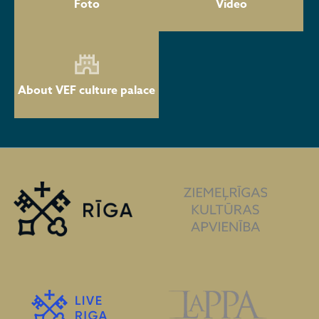
Foto
Video
About VEF culture palace