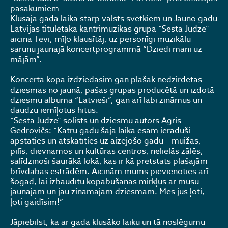
pasākumiem
Klusajā gada laikā starp valsts svētkiem un Jauno gadu
Latvijas titulētākā kantrimūzikas grupa “Sestā Jūdze”
aicina Tevi, mīļo klausītāj, uz personīgi muzikālu
sarunu jaunajā koncertprogrammā “Dziedi mani uz
mājām”.
Koncertā kopā izdziedāsim gan plašāk nedzirdētas
dziesmas no jaunā, pašas grupas producētā un izdotā
dziesmu albuma “Latvieši”, gan arī labi zināmus un
daudzu iemīļotus hitus.
“Sestā Jūdze” solists un dziesmu autors Agris
Gedrovičs: “Katru gadu šajā laikā esam ieraduši
apstāties un atskatīties uz aizejošo gadu – muižās,
pilīs, dievnamos un kultūras centros, nelielās zālēs,
salīdzinoši šaurākā lokā, kas ir kā pretstats plašajām
brīvdabas estrādēm. Aicinām mums pievienoties arī
šogad, lai izbaudītu kopābūšanas mirkļus ar mūsu
jaunajām un jau zināmajām dziesmām. Mēs jūs ļoti,
ļoti gaidīsim!”
Jāpiebilst, ka ar gada klusāko laiku un tā noslēgumu