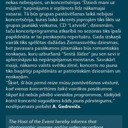
nekas nebeigsies, un koncertsērijas “Dziedi mani uz
mājām” turpinājums ir ieplānots līdz nākamajai
vasarai. Tā būs grupas pastāvēšanas laikā nebijusi
koncertsērija, kuras laikā akcents joprojām tiks likts uz
grupas jaunākā veikuma, CD “Latvieši”, dziesmām,
taču koncertprogramma atkarībā no sezonas tiks īpaši
papildināta ar tai pieskaņotu repertuāru. Gada izskaņā
vairāk tiks spēlētas dažādas Ziemassvētku dziesmas,
bet pavasara pasākumos jūtamākas būs romantiskās
noskaņas, kuru uzburšanā “Sestā Jūdze” jau sen sevi ir
apliecinājusi kā nepārspējamus meistarus. Savukārt
maijā, nākamo valsts svētku zīmē, koncerts no jauna
tiks bagātīgi papildināts ar patriotiskām dziesmām un
noskaņām.
“Šķiet, šī būs pirmā reize mūsu pastāvēšanas vēsturē,
kad vienas koncerttūres laikā vairākos pasākumos
tikpat kā nebūs pilnībā vienādas programmas, tādējādi
katrā koncertā sagaidāms kāds jauns pārsteigums,”
noslēpumaini piebilst
A. Gedrovičs.
The Host of the Event hereby informs that
photographic images and/or video recordings