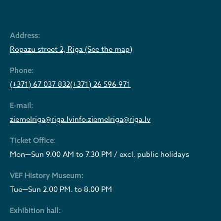
Address:
Ropazu street 2, Riga (See the map)
Phone:
(+371) 67 037 832
(+371) 26 596 971
E-mail:
ziemelriga@riga.lv
info.ziemelriga@riga.lv
Ticket Office:
Mon—Sun 9.00 AM to 7.30 PM / excl. public holidays
VEF History Museum:
Tue—Sun 2.00 PM. to 8.00 PM
Exhibition hall: