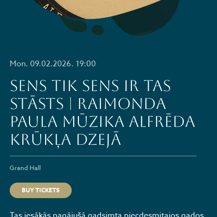
Mon. 09.02.2026. 19:00
SENS TIK SENS IR TAS
STĀSTS | Raimonda
Paula mūzika Alfrēda
Krūkļa dzejā
Grand Hall
BUY TICKETS
Tas iesākās pagājušā gadsimta piecdesmitajos gados,