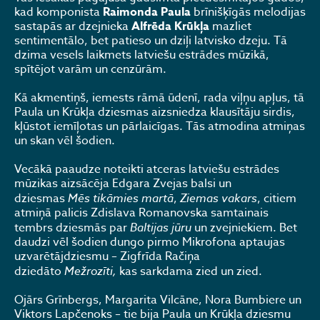
kad komponista
Raimonda Paula
brīnišķīgās melodijas
sastapās ar dzejnieka
Alfrēda Krūkļa
mazliet
sentimentālo, bet patieso un dziļi latvisko dzeju. Tā
dzima vesels laikmets latviešu estrādes mūzikā,
spītējot varām un cenzūrām.
Kā akmentiņš, iemests rāmā ūdenī, rada viļņu apļus, tā
Paula un Krūkļa dziesmas aizsniedza klausītāju sirdis,
kļūstot iemīļotas un pārlaicīgas. Tās atmodina atmiņas
un skan vēl šodien.
Vecākā paaudze noteikti atceras latviešu estrādes
mūzikas aizsācēja Edgara Zvejas balsi un
dziesmas
Mēs tikāmies martā
,
Ziemas vakars
, citiem
atmiņā palicis Zdislava Romanovska samtainais
tembrs dziesmās par
Baltijas jūru
un zvejniekiem. Bet
daudzi vēl šodien dungo pirmo Mikrofona aptaujas
uzvarētājdziesmu – Zigfrīda Račiņa
dziedāto
Mežrozīti,
kas sarkdama zied un zied.
Ojārs Grīnbergs, Margarita Vilcāne, Nora Bumbiere un
Viktors Lapčenoks – tie bija Paula un Krūkļa dziesmu