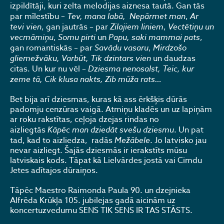
izpildītāji, kuri zelta melodijas aiznesa tautā. Gan tās
par mīlestību –
Tev, mana labā,
Nepārmet man
,
Ar
tevi vien
, gan jautrās – par
Zilajiem liniem
,
Vectētiņu un
vecmāmiņu
,
Somu pirti
un
Papu, saki mammai pats
,
gan romantiskās – par
Savādu vasaru
,
Mirdzošo
gliemežvāku, Varbūt, Tik dzintars vien
un daudzas
citas. Un kur nu vēl –
Dziesma nenosalst, Teic, kur
zeme tā, Cik klusa nakts, Zib mūža rats…
Bet bija arī dziesmas, kuras kā ass ērkšķis dūrās
padomju cenzūras vaigā. Atmiņu kladēs un uz lapiņām
ar roku rakstītas, ceļoja dzejas rindas no
aizliegtās
Kāpēc man dziedāt svešu dziesmu
. Un pat
tad, kad to aizliedza, radās
Mežābele
. Jo latvisko jau
nevar aizliegt. Šajās dziesmās ir ierakstīts mūsu
latviskais kods. Tāpat kā Lielvārdes jostā vai Cimdu
Jetes adītajos dūraiņos.
Tāpēc Maestro Raimonda Paula 90. un dzejnieka
Alfrēda Krūkļa 105. jubilejas gadā aicinām uz
koncertuzvedumu SENS TIK SENS IR TAS STĀSTS.