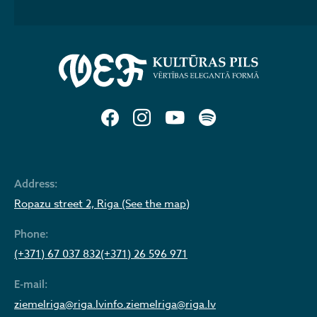
Address:
Ropazu street 2, Riga (See the map)
Phone:
(+371) 67 037 832
(+371) 26 596 971
E-mail:
ziemelriga@riga.lv
info.ziemelriga@riga.lv