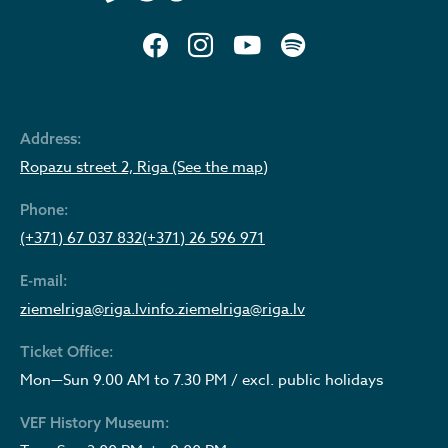
Address:
Ropazu street 2, Riga (See the map)
Phone:
(+371) 67 037 832
(+371) 26 596 971
E-mail:
ziemelriga@riga.lv
info.ziemelriga@riga.lv
Ticket Office:
Mon—Sun 9.00 AM to 7.30 PM / excl. public holidays
VEF History Museum: