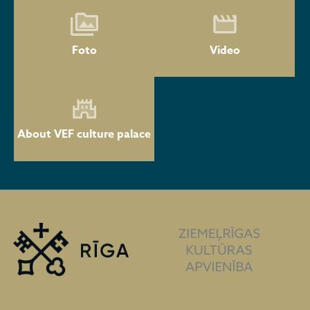
Foto
Video
About VEF culture palace