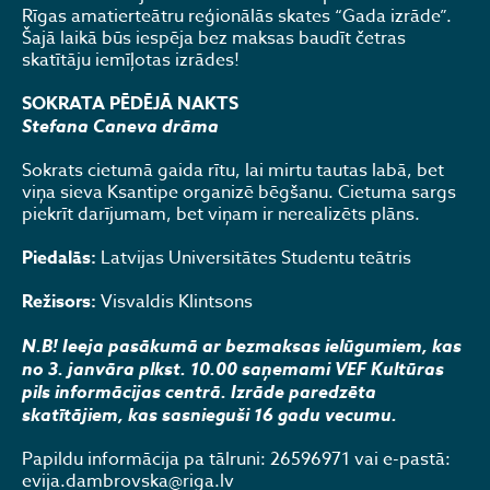
Rīgas amatierteātru reģionālās skates “Gada izrāde”.
Šajā laikā būs iespēja bez maksas baudīt četras
skatītāju iemīļotas izrādes!
SOKRATA PĒDĒJĀ NAKTS
Stefana Caneva drāma
Sokrats cietumā gaida rītu, lai mirtu tautas labā, bet
viņa sieva Ksantipe organizē bēgšanu. Cietuma sargs
piekrīt darījumam, bet viņam ir nerealizēts plāns.
Piedalās:
Latvijas Universitātes Studentu teātris
Režisors:
Visvaldis Klintsons
N.B! Ieeja pasākumā ar bezmaksas ielūgumiem, kas
no 3. janvāra plkst. 10.00 saņemami VEF Kultūras
pils informācijas centrā.
Izrāde paredzēta
skatītājiem, kas sasnieguši 16 gadu vecumu.
Papildu informācija pa tālruni: 26596971 vai e-pastā:
evija.dambrovska@riga.lv