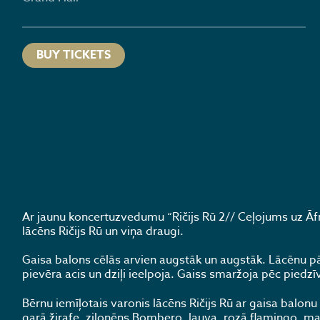
BUY TICKETS
Ar jaunu koncertuzvedumu “Ričijs Rū 2// Ceļojums uz Āf
lācēns Ričijs Rū un viņa draugi.
Gaisa balons cēlās arvien augstāk un augstāk. Lācēnu pā
pievēra acis un dziļi ieelpoja. Gaiss smaržoja pēc piedz
Bērnu iemīļotais varonis lācēns Ričijs Rū ar gaisa balonu
garā žirafe, zilonēns Bombero, lauva, rozā flamingo, maz