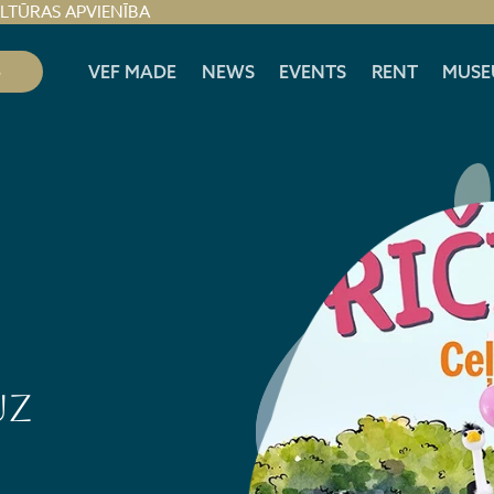
ULTŪRAS APVIENĪBA
S
VEF MADE
NEWS
EVENTS
RENT
MUSE
uz