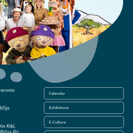
varonis
Calendar
ičijs
Exhibitions
E-Culture
is Kikī,
Ričija Rū