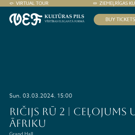
VIRTUAL TOUR
ZIEMEĻRĪGAS K
BUY TICKET
Sun. 03.03.2024. 15:00
Ričijs Rū 2 | Ceļojums 
Āfriku
Grand Hall