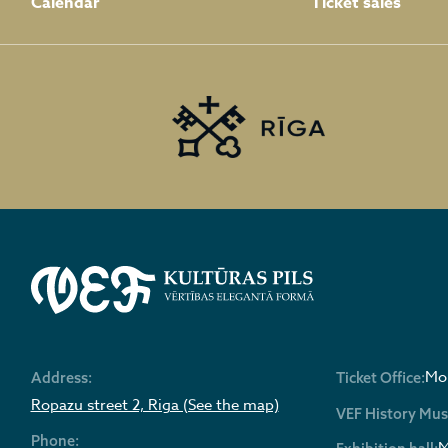
Calendar
Ticket sales
Mon
Address:
Ticket Office:
Ropazu street 2, Riga (See the map)
VEF History Mu
Phone:
M