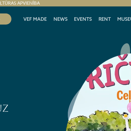
ULTŪRAS APVIENĪBA
S
VEF MADE
NEWS
EVENTS
RENT
MUSE
uz