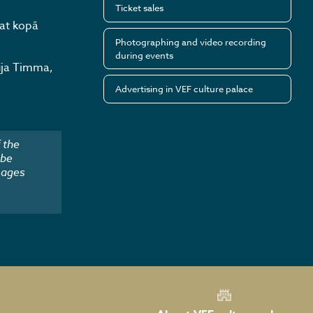
Ticket sales
at kopā
Photographing and video recording
during events
fija Timma,
Advertising in VEF culture palace
 the
 be
mages