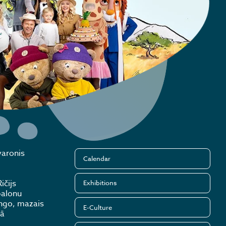
varonis
Calendar
ičijs
Exhibitions
balonu
ingo, mazais
E-Culture
jā