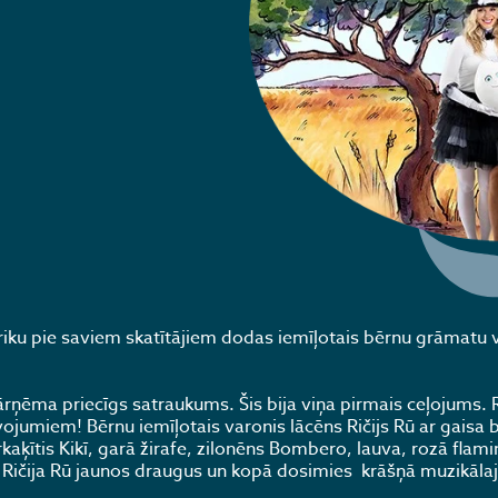
riku pie saviem skatītājiem dodas iemīļotais bērnu grāmatu 
rņēma priecīgs satraukums. Šis bija viņa pirmais ceļojums. R
vojumiem! Bērnu iemīļotais varonis lācēns Ričijs Rū ar gaisa 
aķītis Kikī, garā žirafe, zilonēns Bombero, lauva, rozā flam
a Ričija Rū jaunos draugus un kopā dosimies krāšņā muzikāla