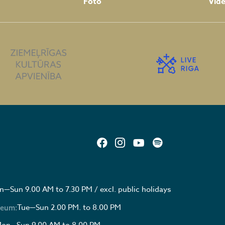
Foto
Vid
—Sun 9.00 AM to 7.30 PM / excl. public holidays
Tue—Sun 2.00 PM. to 8.00 PM
seum:
on—Sun 9.00 AM to 8.00 PM