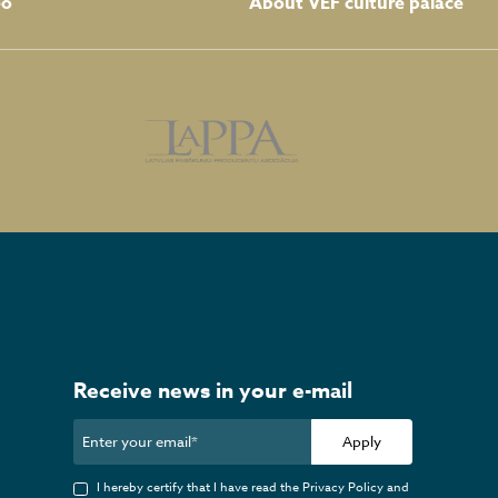
About VEF culture palace
eo
Receive news in your e-mail
Apply
I hereby certify that I have read the Privacy Policy and