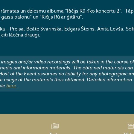
āmatas un dziesmu albuma “Ričijs Rū rīko koncertu 2”. Tāp
gaisa balonu” un “Ričijs Rū ar ģitāru”.
ika – Preisa, Beāte Svarinska, Edgars Šteins, Anita Levša, So
citi lācēna draugi.
images and/or video recordings will be taken in the course of
 media and information materials. The obtained materials can
 Host of the Event assumes no liability for any photographic i
he usage of the materials thus obtained. Detailed information
ble
here
.