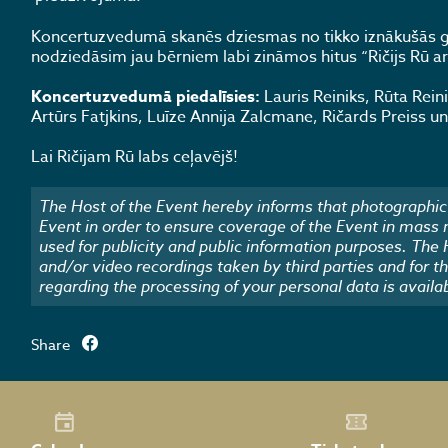
Koncertuzvedumā skanēs dziesmas no tikko iznākušās gr
nodziedāsim jau bērniem labi zināmos hitus “Ričijs Rū ar 
Koncertuzvedumā piedalīsies:
Lauris Reiniks, Rūta Rein
Artūrs Fatjkins, Luīze Annija Zalcmane, Ričards Preiss un 
Lai Ričijam Rū labs ceļavējš!
The Host of the Event hereby informs that photographic 
Event in order to ensure coverage of the Event in mass
used for publicity and public information purposes. The
and/or video recordings taken by third parties and for t
regarding the processing of your personal data is availa
Share