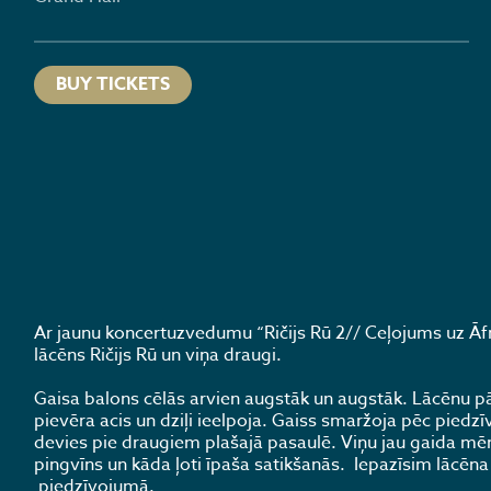
BUY TICKETS
Ar jaunu koncertuzvedumu “Ričijs Rū 2// Ceļojums uz Āf
lācēns Ričijs Rū un viņa draugi.
Gaisa balons cēlās arvien augstāk un augstāk. Lācēnu pā
pievēra acis un dziļi ieelpoja. Gaiss smaržoja pēc piedzī
devies pie draugiem plašajā pasaulē. Viņu jau gaida mērk
pingvīns un kāda ļoti īpaša satikšanās. Iepazīsim lācēn
piedzīvojumā.