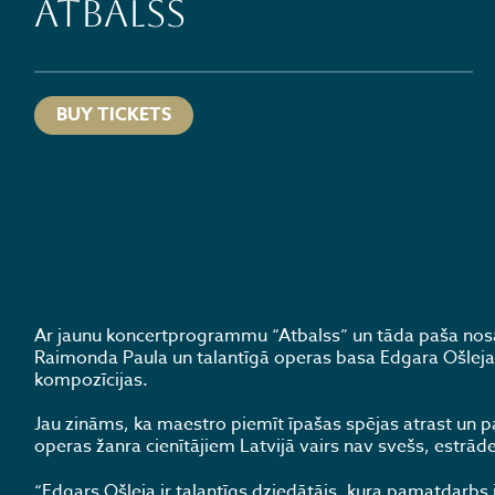
ATBALSS
BUY TICKETS
Ar jaunu koncertprogrammu “Atbalss” un tāda paša nosa
Raimonda Paula un talantīgā operas basa Edgara Ošlejas 
kompozīcijas.
Jau zināms, ka maestro piemīt īpašas spējas atrast un p
operas žanra cienītājiem Latvijā vairs nav svešs, estrād
“Edgars Ošleja ir talantīgs dziedātājs, kura pamatdarbs i