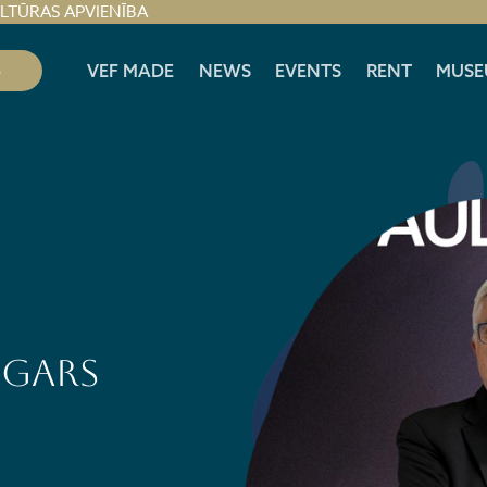
ULTŪRAS APVIENĪBA
S
VEF MADE
NEWS
EVENTS
RENT
MUSE
dgars