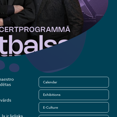
maestro
Calendar
rdētas
Exhibitions
 vārds
E-Culture
a ir lieliska