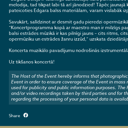
melodija, tad tikpat labi tā arī jānodzied! Tāpēc jaunaj
pateicoties Edgara balss materiālam, varam vislabāk izpi
Savukārt, salīdzinot ar desmit gadu pieredzi opermūzik
“Koncertprogramma kopā ar maestro man ir milzīgs pago
balsi estrādes mūzikā ir kas pilnīgi jauns – cits ritms, cit
opermūziku un estrādes žanru izzūd,” uzskata dziedātājs
Koncerta muzikālo pavadījumu nodrošinās izstrumentālā
Uz tikšanos koncertā!
The Host of the Event hereby informs that photographic 
Event in order to ensure coverage of the Event in mass
used for publicity and public information purposes. The
and/or video recordings taken by third parties and for t
regarding the processing of your personal data is availa
Share