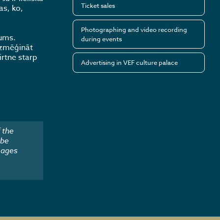
Ticket sales
as, ko,
Photographing and video recording
jums.
during events
Izmēģināt
irtne starp
Advertising in VEF culture palace
 the
 be
mages