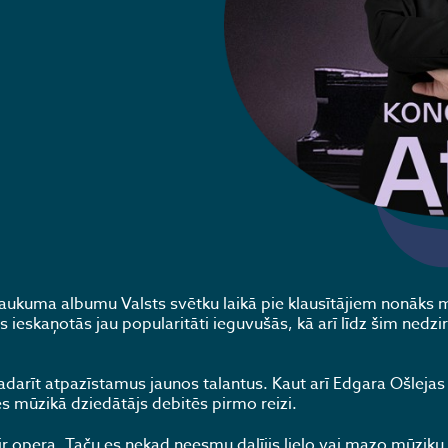
ukuma albumu Valsts svētku laikā pie klausītājiem nonāks 
ieskaņotās jau popularitāti ieguvušās, kā arī līdz šim nedzi
adarīt atpazīstamus jaunos talantus. Kaut arī Edgara Ošlejas
es mūzikā dziedātājs debitēs pirmo reizi.
r opera. Taču es nekad neesmu dalījis lielo vai mazo mūziku. J