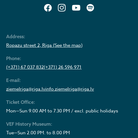
Address:
Ropazu street 2, Riga (See the map)
Phone:
(+371) 67 037 832
(+371) 26 596 971
E-mail:
ziemelriga@riga.lv
info.ziemelriga@riga.lv
Ticket Office:
Mon—Sun 9.00 AM to 7.30 PM / excl. public holidays
VEF History Museum:
Tue—Sun 2.00 PM. to 8.00 PM