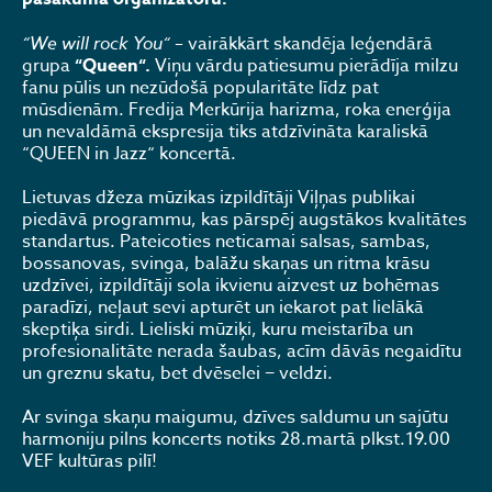
“We will rock You“
– vairākkārt skandēja leģendārā
grupa
“Queen“.
Viņu vārdu patiesumu pierādīja milzu
fanu pūlis un nezūdošā popularitāte līdz pat
mūsdienām. Fredija Merkūrija harizma, roka enerģija
un nevaldāmā ekspresija tiks atdzīvināta karaliskā
“QUEEN in Jazz“ koncertā.
Lietuvas džeza mūzikas izpildītāji Viļņas publikai
piedāvā programmu, kas pārspēj augstākos kvalitātes
standartus. Pateicoties neticamai salsas, sambas,
bossanovas, svinga, balāžu skaņas un ritma krāsu
uzdzīvei, izpildītāji sola ikvienu aizvest uz bohēmas
paradīzi, neļaut sevi apturēt un iekarot pat lielākā
skeptiķa sirdi. Lieliski mūziķi, kuru meistarība un
profesionalitāte nerada šaubas, acīm dāvās negaidītu
un greznu skatu, bet dvēselei − veldzi.
Ar svinga skaņu maigumu, dzīves saldumu un sajūtu
harmoniju pilns koncerts notiks 28.martā plkst.19.00
VEF kultūras pilī!