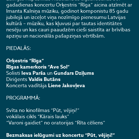
gadadienas koncertu Orķestris “Rīga” aicina atzīmēt ar
Imanta Kalniņa mūziku, godinot komponistu 85 gadu
jubilejā un izceļot viņa nozīmīgo pienesumu Latvijas
kultūrā – mūziku, kas kļuvusi par tautas identitātes
nesēju un kas cauri paaudzēm cieši saistīta ar brīvības
apziņu un nacionālās pašapziņas vērtībām.
PIEDALĀS:
Orķestris “Rīga”
Rīgas kamerkoris “Ave Sol”
Solisti
Ieva Parša
un
Gundars Dziļums
Diriģents
Valdis Butāns
Koncerta vadītāja
Liene Jakovļeva
PROGRAMMĀ:
Svīta no kinofilmas “Pūt, vējiņi!”
vokālais cikls “Kārais lauks”
“Varoni gaidiet” no oratorijas “Rīta cēliens”
Bezmaksas ielūgumi uz koncertu “Pūt, vējiņi!”