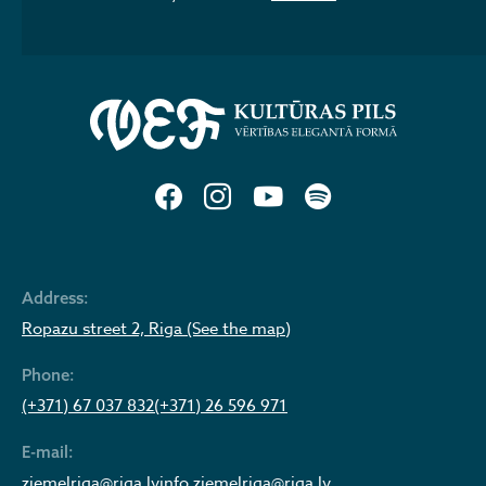
Address:
Ropazu street 2, Riga (See the map)
Phone:
(+371) 67 037 832
(+371) 26 596 971
E-mail:
ziemelriga@riga.lv
info.ziemelriga@riga.lv