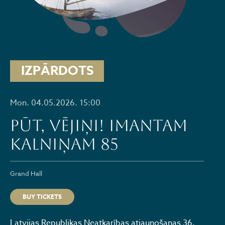
IZPĀRDOTS
Mon. 04.05.2026. 15:00
PŪT, VĒJIŅI! Imantam
Kalniņam 85
Grand Hall
BUY TICKETS
Latvijas Republikas Neatkarības atjaunošanas 36.