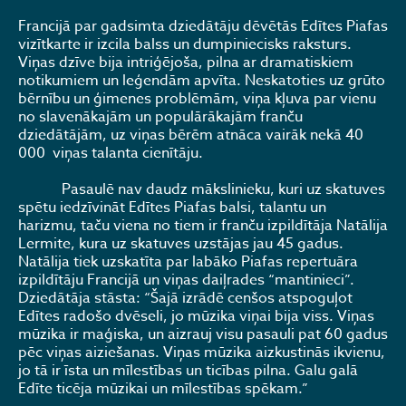
Francijā par gadsimta dziedātāju dēvētās Edītes Piafas
vizītkarte ir izcila balss un dumpiniecisks raksturs.
Viņas dzīve bija intriģējoša, pilna ar dramatiskiem
notikumiem un leģendām apvīta. Neskatoties uz grūto
bērnību un ģimenes problēmām, viņa kļuva par vienu
no slavenākajām un populārākajām franču
dziedātājām, uz viņas bērēm atnāca vairāk nekā 40
000 viņas talanta cienītāju.
Pasaulē nav daudz mākslinieku, kuri uz skatuves
spētu iedzīvināt Edītes Piafas balsi, talantu un
harizmu, taču viena no tiem ir franču izpildītāja Natālija
Lermite, kura uz skatuves uzstājas jau 45 gadus.
Natālija tiek uzskatīta par labāko Piafas repertuāra
izpildītāju Francijā un viņas daiļrades “mantinieci”.
Dziedātāja stāsta: “Šajā izrādē cenšos atspoguļot
Edītes radošo dvēseli, jo mūzika viņai bija viss. Viņas
mūzika ir maģiska, un aizrauj visu pasauli pat 60 gadus
pēc viņas aiziešanas. Viņas mūzika aizkustinās ikvienu,
jo tā ir īsta un mīlestības un ticības pilna. Galu galā
Edīte ticēja mūzikai un mīlestības spēkam.”