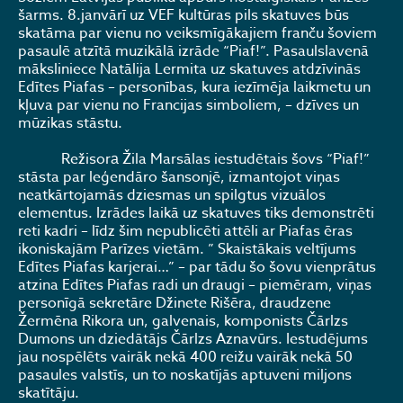
šarms. 8.janvārī uz VEF kultūras pils skatuves būs
skatāma par vienu no veiksmīgākajiem franču šoviem
pasaulē atzītā muzikālā izrāde “Piaf!”. Pasaulslavenā
māksliniece Natālija Lermita uz skatuves atdzīvinās
Edītes Piafas – personības, kura iezīmēja laikmetu un
kļuva par vienu no Francijas simboliem, – dzīves un
mūzikas stāstu.
Režisorа Žila Marsālas iestudētais šovs “Piaf!”
stāsta par leģendāro šansonjē, izmantojot viņas
neatkārtojamās dziesmas un spilgtus vizuālos
elementus. Izrādes laikā uz skatuves tiks demonstrēti
reti kadri – līdz šim nepublicēti attēli ar Piafas ēras
ikoniskajām Parīzes vietām. ” Skaistākais veltījums
Edītes Piafas karjerai…” – par tādu šo šovu vienprātus
atzina Edītes Piafas radi un draugi – piemēram, viņas
personīgā sekretāre Džinete Rišēra, draudzene
Žermēna Rikora un, galvenais, komponists Čārlzs
Dumons un dziedātājs Čārlzs Aznavūrs. Iestudējums
jau nospēlēts vairāk nekā 400 reižu vairāk nekā 50
pasaules valstīs, un to noskatījās aptuveni miljons
skatītāju.