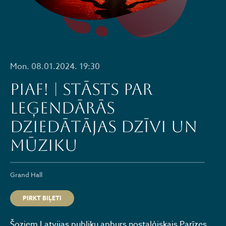
Mon. 08.01.2024. 19:30
PIAF! | STĀSTS PAR
LEĢENDĀRĀS
DZIEDĀTĀJAS DZĪVI UN
MŪZIKU
Grand Hall
PIRKT BIĻETI
Šoziem Latvijas publiku apburs nostalģiskais Parīzes