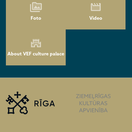
Foto
Video
About VEF culture palace