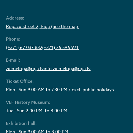
Address:
Ropazu street 2, Riga (See the map)
Phone:
(+371) 67 037 832
(+371) 26 596 971
E-mail:
ziemelriga@riga.lv
info.ziemelriga@riga.lv
Ticket Office:
Mon—Sun 9.00 AM to 7.30 PM / excl. public holidays
VEF History Museum:
Tue—Sun 2.00 PM. to 8.00 PM
Exhibition hall:
Mon—Sun 9.00 AM to 8.00 PM