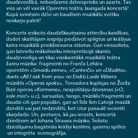
daudzveidībā, nebeidzams dzīvesprieks un azarts. Tas
viss un vēl vairāk Operetes teātra Jaungada koncertā!
Kopā svinēsim dzīvi un baudīsim muzikālu svētku
noskaņu paleti!
Koncerts ieskicēs daudzškautņainu attiecību kaislības,
dodot skatītājam iespēju piedzīvot spilgtus un krāšņus
katra muzikālā priekšnesuma stāstus. Gan viessolistu,
gan latviešu mākslinieku interpretācijā skanēs
daudzveidīga un tikai visskaistākā muzikālā teātra
žanru mūzika: fragmenti no Franča Lehāra
operetēm
«Smaidu zeme», «Carēvičs» un «Džudita»,
duets «All I ask from you» no Endrū Loida Vēbera
mūzikla «Operas spoks»,
Toreadora kuplejas no Žorža
Bizē operas
«Karmena»,
neapolitāņu dziesmas
(«O,
sole mio!» u.c),
sarsuelas, tango, mūziklu fragmenti un
daudzi citi gan populāri, gan arī līdz šim Latvijā mazāk
dzirdēti vai pat nedzirdēti, bet citur pasaulē iecienīti
skaņdarbi. Un, protams, kā jau ierasts, koncertā
dzirdēsim arī Johana Štrausa mūziku. Solistu
dziedājumu bagātinās krāšņi kostīmi, gaismu spēles
un integrēta scenogrāfija.