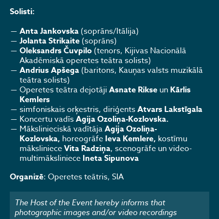
Solisti:
Anta Jankovska
(soprāns/Itālija)
Jolanta Strikaite
(soprāns)
Oleksandrs Čuvpilo
(tenors, Kijivas Nacionālā
Akadēmiskā operetes teātra solists)
Andrius Apšega
(baritons, Kauņas valsts muzikālā
teātra solists)
Operetes teātra dejotāji
Asnate Rikse
un
Kārlis
Kemlers
simfoniskais orķestris, diriģents
Atvars Lakstīgala
Koncertu vadīs
Agija Ozoliņa-Kozlovska.
Mākslinieciskā vadītāja
Agija Ozoliņa-
Kozlovska,
horeogrāfe
Ieva Kemlere,
kostīmu
māksliniece
Vita Radziņa
, scenogrāfe un video-
multimāksliniece
Ineta Sipunova
Organizē
: Operetes teātris, SIA
The Host of the Event hereby informs that
photographic images and/or video recordings