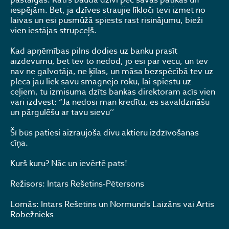
pastaigās. Katrs bauda dzīvi pēc savas patikas un
iespējām. Bet, ja dzīves straujie līkloči tevi izmet no
laivas un esi pusmūžā spiests rast risinājumu, bieži
vien iestājas strupceļš.
Kad apņēmības pilns dodies uz banku prasīt
aizdevumu, bet tev to nedod, jo esi par vecu, un tev
nav ne galvotāja, ne ķīlas, un māsa bezspēcībā tev uz
pleca jau liek savu smagnējo roku, lai spiestu uz
ceļiem, tu izmisuma dzīts bankas direktoram acīs vien
vari izdvest: “Ja nedosi man kredītu, es savaldzināšu
un pārgulēšu ar tavu sievu’’
Šī būs patiesi aizraujoša divu aktieru izdzīvošanas
cīņa.
Kurš kuru? Nāc un ievērtē pats!
Režisors: Intars Rešetins-Pētersons
Lomās: Intars Rešetins un Normunds Laizāns vai Artis
Robežnieks