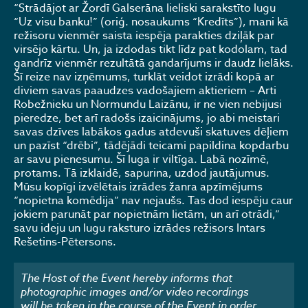
“Strādājot ar Žordī Galserāna lieliski sarakstīto lugu
“Uz visu banku!” (oriģ. nosaukums “Kredīts”), mani kā
režisoru vienmēr saista iespēja parakties dziļāk par
virsējo kārtu. Un, ja izdodas tikt līdz pat kodolam, tad
gandrīz vienmēr rezultātā gandarījums ir daudz lielāks.
Šī reize nav izņēmums, turklāt veidot izrādi kopā ar
diviem savas paaudzes vadošajiem aktieriem – Arti
Robežnieku un Normundu Laizānu, ir ne vien nebijusi
pieredze, bet arī radošs izaicinājums, jo abi meistari
savas dzīves labākos gadus atdevuši skatuves dēļiem
un pazīst “drēbi”, tādējādi teicami papildina kopdarbu
ar savu pienesumu. Šī luga ir viltīga. Labā nozīmē,
protams. Tā izklaidē, sapurina, uzdod jautājumus.
Mūsu kopīgi izvēlētais izrādes žanra apzīmējums
“nopietna komēdija” nav nejaušs. Tas dod iespēju caur
jokiem parunāt par nopietnām lietām, un arī otrādi,”
savu ideju un lugu raksturo izrādes režisors Intars
Rešetins-Pētersons.
The Host of the Event hereby informs that
photographic images and/or video recordings
will be taken in the course of the Event in order