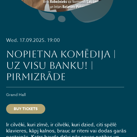
Wed. 17.09.2025. 19:00
Nopietna komēdija |
UZ VISU BANKU! |
PIRMIZRĀDE
Grand Hall
BUY TICKETS
Ir cilvēki, kuri zīmē, ir cilvēki, kuri dzied, citi spēlē
klavieres, kāpj kalnos, brauc ar riteni vai dodas garās