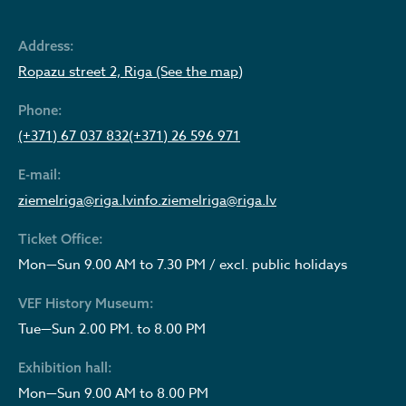
Address:
Ropazu street 2, Riga (See the map)
Phone:
(+371) 67 037 832
(+371) 26 596 971
E-mail:
ziemelriga@riga.lv
info.ziemelriga@riga.lv
Ticket Office:
Mon—Sun 9.00 AM to 7.30 PM / excl. public holidays
VEF History Museum:
Tue—Sun 2.00 PM. to 8.00 PM
Exhibition hall:
Mon—Sun 9.00 AM to 8.00 PM