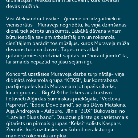
dibinātājam Aleksandram Sircovam, kurš šovasar
devās mūžībā.
Visi Aleksandra tuvākie – ģimene un līdzgaitnieki ir
vienisprātis – Muravejs negribētu, ka viņa dzimšanas
dienā tiek sērots un skumts. Labākā dāvana viņam
būtu iespēja saviem atbalstītājiem un rokenrola
cienītājiem parādīt tos mūziķus, kuros Muraveja mūža
devums turpina dzīvot. Tāpēc mēs atkal
gatavojamies spridzināt sajūtas un “noraut jumtu” tā,
lai smaids nepazūd no jūsu sejām ilgi.
Koncertā uzstāsies Muraveja darba turpinātāji– viņa
dibinātā rokenrola grupa “KEKSI”, kur kontrabasa
partiju spēlēs kāds Muravejam ļoti īpašs cilvēks,
kā arī grupas – Big Al & the Jokers ar atraktīvo
lietuvieti Aļģirdas Šuminskas priekšgalā, “Vectēva
Papirosi”, “Eddie Dove band”, solisti Dāvis Matskins,
Aija Andrejeva – Aišpure, Jānis “BUX” Bukovskis no
“Latvian Blues band”. Daudzus pārsteigs pazīstamais
ģitārists un pirmais grupas “Keksi” solists Kaspars
Zemītis, kurš uzstāsies sev šobrīd neraksturīgā
manierē rokenrola ampluā.