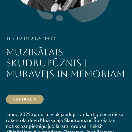
Thu. 02.01.2025. 19:00
Muzikālais
SKUDRUPŪZNIS |
Muravejs IN MEMORIAM
BUY TICKETS
Jauno 2025.gadu jāiesāk jaudīgi – ar kārtīgu enerģiska
rokenrola devu Muzikālajā Skudrupūznī! Šoreiz tas
notiks par piemiņu jubilāram, grupas “Keksi”