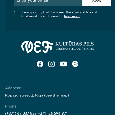
Apply
I hereby certify that I have read the Privacy Policy and
familiarised myself therewith.
Read more
Address:
Ropazu street 2, Riga (See the map)
Phone:
(+371) 67 037 832
(+371) 26 596 971