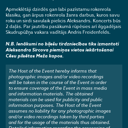
Apmeklētāji dzirdēs gan labi pazīstamu rokenrola
klasiku, gan ārpus rokenrola žanra darbus, kuros savu
roku un sirdi savulaik pielicis Aleksandrs. Koncerts būs
2 daļās. Par jautrību pasākumā rūpēsies arī ilggadējais
Skudrupūžņa vakara vadītājs Andris Freidenfelds.
N.B. Ienākumi no biļešu tirdzniecības tiks izmantoti
Aleksandra Sircova piemiņas vietas iekārtošanai
Cēsu pilsētas Meža kapos.
The Host of the Event hereby informs that
photographic images and/or video recordings
will be taken in the course of the Event in order
to ensure coverage of the Event in mass media
and information materials. The obtained
materials can be used for publicity and public
information purposes. The Host of the Event
assumes no liability for any photographic images
and/or video recordings taken by third parties
and for the usage of the materials thus obtained.
Detailed information regarding the processing of