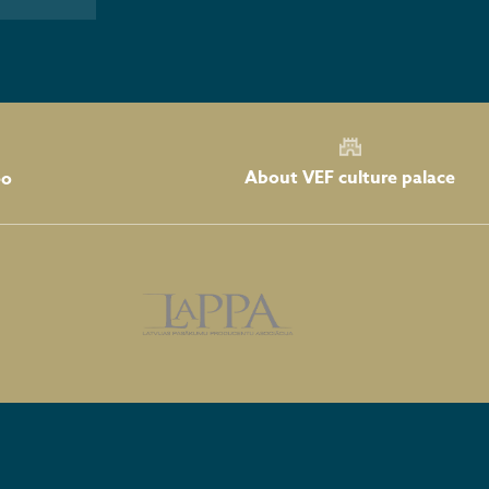
About VEF culture palace
eo