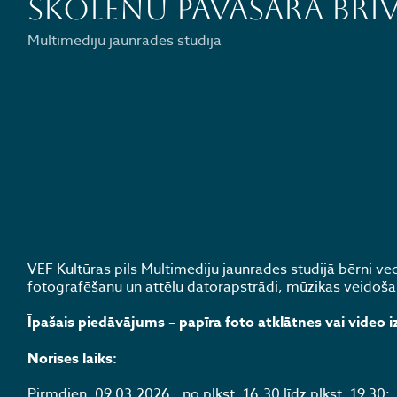
skolēnu pavasara brīv
Multimediju jaunrades studija
VEF Kultūras pils Multimediju jaunrades studijā bērni 
fotografēšanu un attēlu datorapstrādi, mūzikas veidoša
Īpašais piedāvājums – papīra foto atklātnes vai video 
Norises laiks:
Pirmdien, 09.03.2026., no plkst. 16.30 līdz plkst. 19.30;