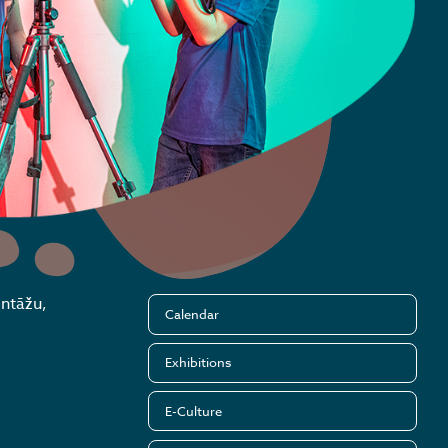
ontāžu,
Calendar
Exhibitions
E-Culture