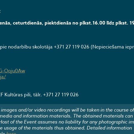
;
enās, ceturtdienās, piektdienās no plkst.16.00 līdz plkst. 1
ie nodarbību skolotāja +371 27 119 026 (Nepieciešama iepr
9G-Oqju0Aw
ja/
 Kultūras pili, tālr. +371 27 119 026
images and/or video recordings will be taken in the course of
 media and information materials. The obtained materials can
 Host of the Event assumes no liability for any photographic i
he usage of the materials thus obtained. Detailed information
ble
here
.