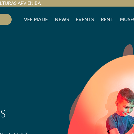
ULTŪRAS APVIENĪBA
S
VEF MADE
NEWS
EVENTS
RENT
MUSE
s