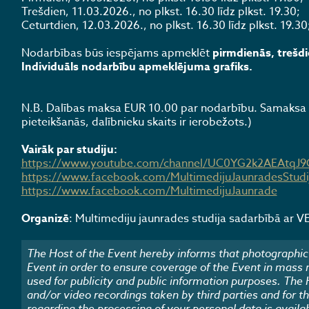
Trešdien, 11.03.2026., no plkst. 16.30 līdz plkst. 19.30;
Ceturtdien, 12.03.2026., no plkst. 16.30 līdz plkst. 19.30
Nodarbības būs iespējams apmeklēt
pirmdienās, trešdi
Individuāls nodarbību apmeklējuma grafiks.
N.B. Dalības maksa EUR 10.00 par nodarbību. Samaksa p
pieteikšanās, dalībnieku skaits ir ierobežots.)
Vairāk par studiju:
https://www.youtube.com/channel/UC0YG2k2AEAtqJ
https://www.facebook.com/MultimedijuJaunradesStudi
https://www.facebook.com/MultimedijuJaunrade
Organizē
: Multimediju jaunrades studija sadarbībā ar VEF
The Host of the Event hereby informs that photographic 
Event in order to ensure coverage of the Event in mass
used for publicity and public information purposes. The
and/or video recordings taken by third parties and for t
regarding the processing of your personal data is availa