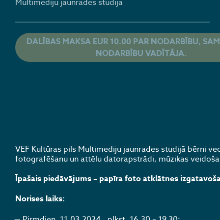
Multimediju jaunrades studija
DALĪBAS MAKSA EUR 10.00 PAR NODARBĪBU, SAM
NODARBĪBU VADĪTĀJA.
VEF Kultūras pils Multimediju jaunrades studijā bērni 
fotografēšanu un attēlu datorapstrādi, mūzikas veidoša
Īpašais piedāvājums – papīra foto atklātnes izgatavoš
Norises laiks:
Pirmdien, 11.03.2024., plkst. 16.30 – 19.30;