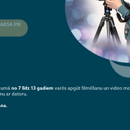
AKSA PIE
vecumā
no 7 līdz 13 gadiem
varēs apgūt filmēšanu un video m
nu ar datoru.
ana.