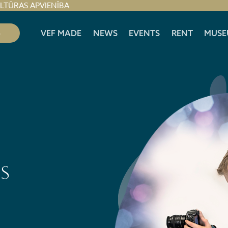
ULTŪRAS APVIENĪBA
S
VEF MADE
NEWS
EVENTS
RENT
MUSE
s