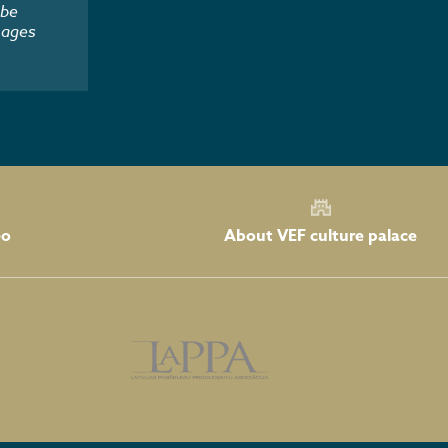
 be
mages
About VEF culture palace
eo