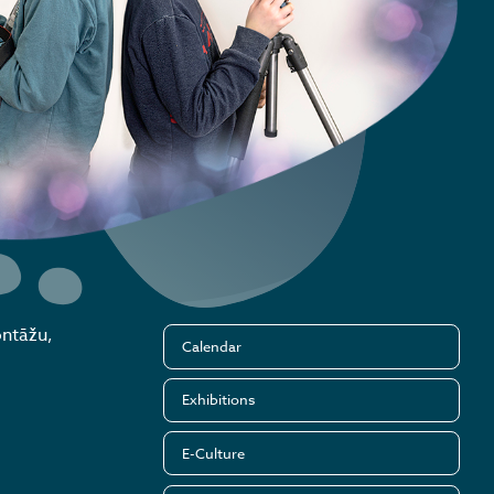
ontāžu,
Calendar
Exhibitions
E-Culture