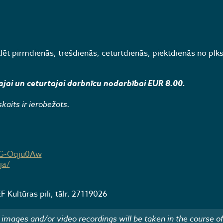
t pirmdienās, trešdienās, ceturtdienās, piektdienās no plks
ajai un ceturtajai darbnīcu nodarbībai EUR 8.00.
kaits ir ierobežots.
9G-Oqju0Aw
ja/
 Kultūras pili, tālr. 27119026
images and/or video recordings will be taken in the course of