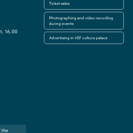
Ticket sales
Photographing and video recording
during events
t. 16.00
Advertising in VEF culture palace
 the