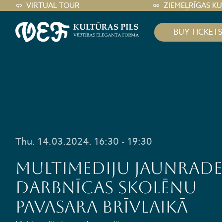
VIRTUAL TOUR
ZIEMEĻRĪGAS K
BUY TICKET
Thu. 14.03.2024. 16:30 - 19:30
Multimediju jaunrade
darbnīcas skolēnu
pavasara brīvlaikā