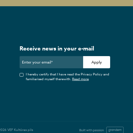
Receive news in your e-mail
Apply
I hereby certify that I have read the Privacy Policy and
familiarised myself therewith.
Read more
2026 VEF Kultūras pils