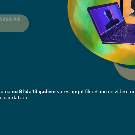
AKSA PIE
vecumā
no 8 līdz 13 gadiem
varēs apgūt filmēšanu un video m
nu ar datoru.