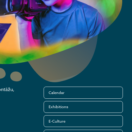
ontāžu,
Calendar
Exhibitions
E-Culture