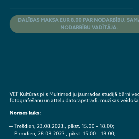
DALĪBAS MAKSA EUR 8.00 PAR NODARBĪBU, SAM
NODARBĪBU VADĪTĀJA.
VEF Kultūras pils Multimediju jaunrades studijā bērni 
fotografēšanu un attēlu datorapstrādi, mūzikas veidoša
Norises laiks:
Trešdien, 23.08.2023., plkst. 15.00 – 18.00;
Pirmdien, 28.08.2023., pikst. 15.00 – 18.00;