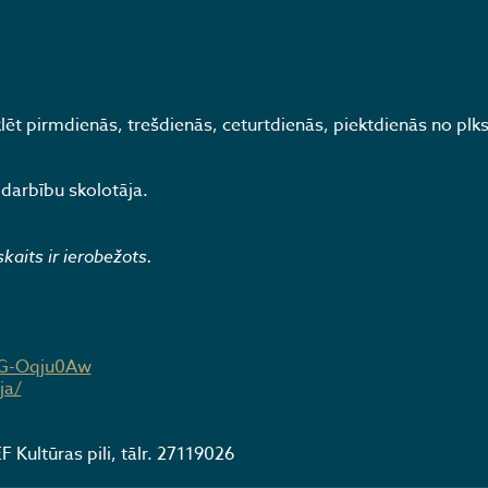
t pirmdienās, trešdienās, ceturtdienās, piektdienās no plks
darbību skolotāja.
kaits ir ierobežots.
9G-Oqju0Aw
ja/
 Kultūras pili, tālr. 27119026