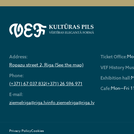
Mon
Address:
Ticket Office:
Ropazu street 2, Riga (See the map)
VEF History Mu
Phone:
M
Exhibition hall:
(+371) 67 037 832
(+371) 26 596 971
Mon—Fri 1
Cafe:
E-mail:
ziemelriga@riga.lv
info.ziemelriga@riga.lv
Privacy Policy
Cookies