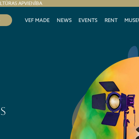
ULTŪRAS APVIENĪBA
S
VEF MADE
NEWS
EVENTS
RENT
MUSE
s