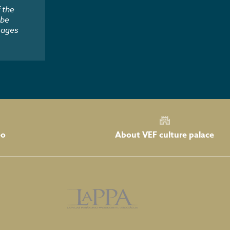
 the
 be
mages
About VEF culture palace
eo