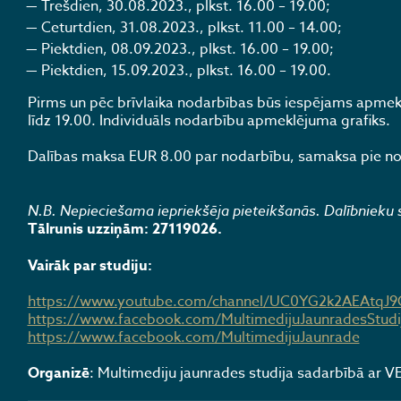
Trešdien, 30.08.2023., plkst. 16.00 – 19.00;
Ceturtdien, 31.08.2023., plkst. 11.00 – 14.00;
Piektdien, 08.09.2023., plkst. 16.00 – 19.00;
Piektdien, 15.09.2023., plkst. 16.00 – 19.00.
Pirms un pēc brīvlaika nodarbības būs iespējams apmeklē
līdz 19.00. Individuāls nodarbību apmeklējuma grafiks.
Dalības maksa EUR 8.00 par nodarbību, samaksa pie no
N.B. Nepieciešama iepriekšēja pieteikšanās. Dalībnieku s
Tālrunis uzziņām: 27119026.
Vairāk par studiju:
https://www.youtube.com/channel/UC0YG2k2AEAtqJ
https://www.facebook.com/MultimedijuJaunradesStudi
https://www.facebook.com/MultimedijuJaunrade
Organizē
: Multimediju jaunrades studija sadarbībā ar VEF