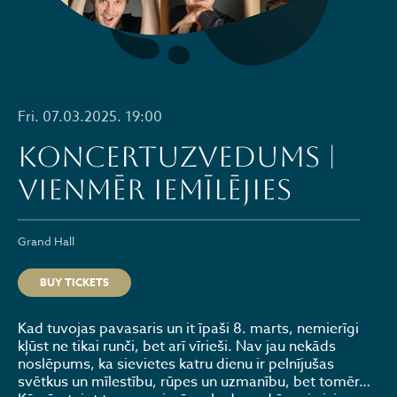
Fri. 07.03.2025. 19:00
KONCERTUZVEDUMS |
VIENMĒR IEMĪLĒJIES
Grand Hall
BUY TICKETS
Kad tuvojas pavasaris un it īpaši 8. marts, nemierīgi
kļūst ne tikai runči, bet arī vīrieši. Nav jau nekāds
noslēpums, ka sievietes katru dienu ir pelnījušas
svētkus un mīlestību, rūpes un uzmanību, bet tomēr…