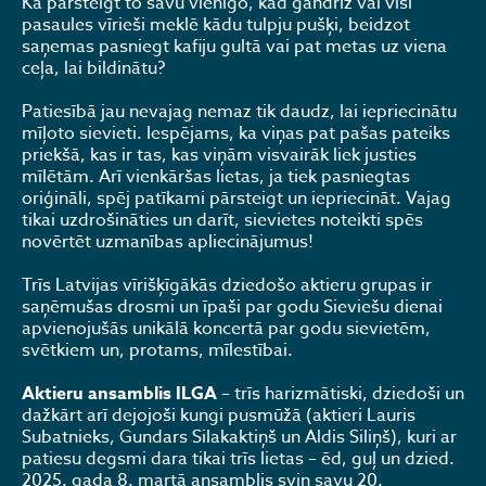
Kā pārsteigt to savu vienīgo, kad gandrīz vai visi
pasaules vīrieši meklē kādu tulpju pušķi, beidzot
saņemas pasniegt kafiju gultā vai pat metas uz viena
ceļa, lai bildinātu?
Patiesībā jau nevajag nemaz tik daudz, lai iepriecinātu
mīļoto sievieti. Iespējams, ka viņas pat pašas pateiks
priekšā, kas ir tas, kas viņām visvairāk liek justies
mīlētām. Arī vienkāršas lietas, ja tiek pasniegtas
oriģināli, spēj patīkami pārsteigt un iepriecināt. Vajag
tikai uzdrošināties un darīt, sievietes noteikti spēs
novērtēt uzmanības apliecinājumus!
Trīs Latvijas vīrišķīgākās dziedošo aktieru grupas ir
saņēmušas drosmi un īpaši par godu Sieviešu dienai
apvienojušās unikālā koncertā par godu sievietēm,
svētkiem un, protams, mīlestībai.
Aktieru ansamblis ILGA
– trīs harizmātiski, dziedoši un
dažkārt arī dejojoši kungi pusmūžā (aktieri Lauris
Subatnieks, Gundars Silakaktiņš un Aldis Siliņš), kuri ar
patiesu degsmi dara tikai trīs lietas – ēd, guļ un dzied.
2025. gada 8. martā ansamblis svin savu 20.