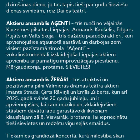
dzimšanas dienu, jo tas tapis tieši par godu Sieviešu
dienas svinībām, reiz Dailes teātrī.
Aktieru ansamblis AĢENTI
– trīs runči no vējainās
Kurzemes pilsētas Liepājas. Armands Kaušelis, Edgars
Pujāts un Valts Skuja – trīs dažādu paaudžu aktieri, kuri
apvienojušies atjaunotā sastāvā un darbojas zem
visiem pazīstamā zīmola “Aģenti” –
vokālinstrumentāli izklaidējoša Liepājas aktieru
apvienība ar pamatīgu improvizācijas piesitienu.
Mērķauditorija, protams, SIEVIETES!
Aktieru ansamblis
ŽERĀRI
– trīs atraktīvi un
pozitīvisma pilni Valmieras drāmas teātra aktieri
Imants Strads, Ģirts Rāviņš un Emīls Zilberts, kuri arī
2025. gadā svinēs 20 gadu jubileju, un ir
apvienojušies, lai caur mūziku un izklaidējošiem
stāstiem dāvātu labu garastāvokli ikvienam
klausītājam zālē. Visvairāk, protams, lai iepriecinātu
tieši sievietes un redzētu viņu sejās smaidus.
Tiekamies grandiozā koncertā, kurā mīlestība skan