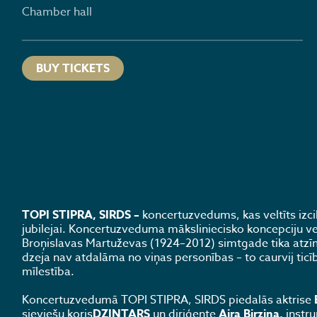
Chamber hall
BUY TICKETS
TOPI STIPRA, SIRDS –
koncertuzvedums, kas veltīts izci
jubilejai. Koncertuzveduma māksliniecisko koncepciju vei
Broņislavas Martuževas (1924–2012) simtgade tika atzīmē
dzeja nav atdalāma no viņas personības – to caurvij ticī
mīlestība.
Koncertuzvedumā TOPI STIPRA, SIRDS piedalās aktrise
sieviešu koris
DZINTARS
un diriģente
Aira Birziņa,
instr