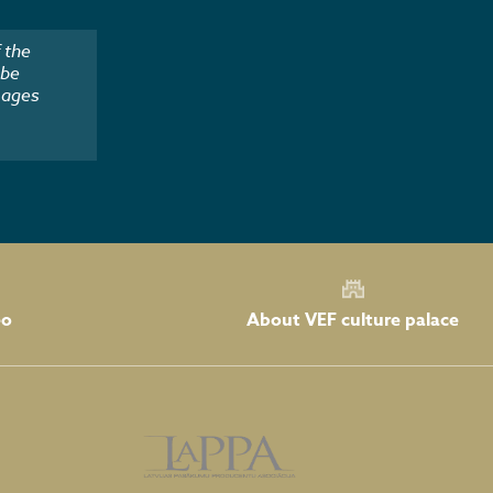
 the
 be
mages
About VEF culture palace
eo