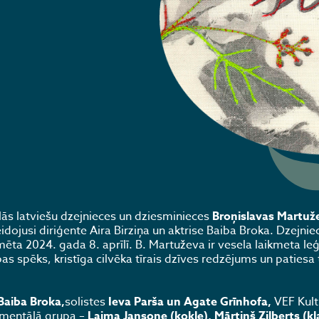
lās latviešu dzejnieces un dziesminieces
Broņislavas Martuž
dojusi diriģente Aira Birziņa un aktrise Baiba Broka. Dzejnie
ta 2024. gada 8. aprīlī. B. Martuževa ir vesela laikmeta le
bas spēks, kristīga cilvēka tīrais dzīves redzējums un paties
Baiba Broka,
solistes
Ieva Parša un Agate Grīnhofa,
VEF Kult
umentālā grupa –
Laima Jansone (kokle), Mārtiņš Zilberts (kl