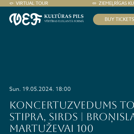
VIRTUAL TOUR
ZIEMEĻRĪGAS K
BUY TICKET
Sun. 19.05.2024. 18:00
Koncertuzvedums TO
STIPRA, SIRDS | Broņisl
Martuževai 100