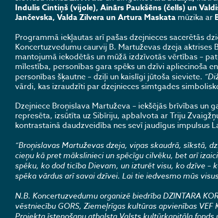
Indulis Cintiņš (vijole), Ainārs Paukšēns (čells) un Valdi
Jančevska, Valda Zilvera un Artura Maskata
mūzika ar
Programmā iekļautas arī pašas dzejnieces sacerētās dzi
Koncertuzvedumu caurvij B. Martuževas dzeja aktrises Bai
mantojumā iekodētās un mūžā izdzīvotās vērtības – pat
mīlestība, personības gara spēks un dzīvi apliecinoša ene
personības šķautne – dziļi un kaislīgi jūtoša sieviete.
“Di
vārdi, kas izraudzīti par dzejnieces simtgades simbolisk
Dzejniece Broņislava Martuževa – iekšējās brīvības un g
represēta, izsūtīta uz Sibīriju, apbalvota ar Triju Zvaig
kontrastainā daudzveidība nes sevī jaudīgus impulsus La
“Broņislavas Martuževas dzeja, viņas skaudrā, sīkstā, dz
cieņu kā pret mākslinieci un spēcīgu cilvēku, bet arī izai
spēku, ko dod ticība Dievam, un izturēt visu, ko dzīve – 
spēka vārdus arī savai dzīvei. Lai tie iedvesmo mūs visus
N.B. Koncertuzvedumu organizē biedrība DZINTARA KORI
vēstniecību GORS, Ziemeļrīgas kultūras apvienības VEF K
Projekta īstenošanu atbalsta Valsts kultūrkapitāla fond