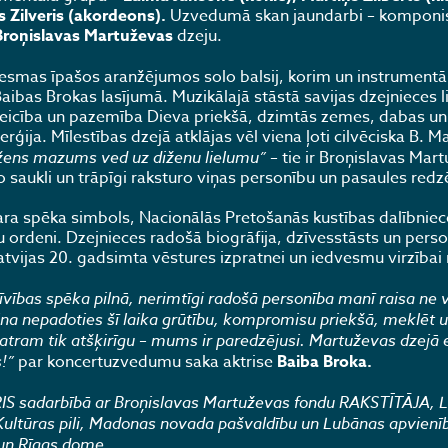
s Zilveris (akordeons).
Uzvedumā skan jaundarbi – komponi
Broņislavas Martuževas
dzeju.
esmas īpašos aranžējumos solo balsij, korim un instrumentāl
bas Brokas lasījumā. Muzikālajā stāstā savijas dzejnieces li
eicība un pazemība Dieva priekšā, dzimtās zemes, dabas un 
rģija. Mīlestības dzejā atklājas vēl viena ļoti cilvēciska B. 
žens mazums ved uz diženu lielumu”
– tie ir Broņislavas Mar
o saukli un trāpīgi raksturo viņas personību un pasaules red
ara spēka simbols, Nacionālās Pretošanās kustības dalībniec
žņu ordeni. Dzejnieces radošā biogrāfija, dzīvesstāsts un pers
tvijas 20. gadsimta vēstures izpratnei un iedvesmu virzībai
īvības spēka pilnā, nerimtīgi radošā personība manī raisa ne 
cina nepadoties šī laika grūtību, kompromisu priekšā, meklēt u
katram tik atšķirīgu – mums ir paredzējusi. Martuževas dzejā 
!”
par koncertuzvedumu saka aktrise
Baiba Broka.
S sadarbībā ar Broņislavas Martuževas fondu RAKSTĪTĀJA, L
ultūras pili, Madonas novada pašvaldību un Lubānas apvienīb
s un Rīgas dome.