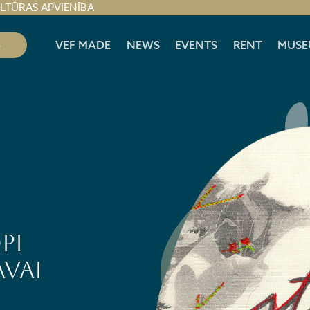
ULTŪRAS APVIENĪBA
S
VEF MADE
NEWS
EVENTS
RENT
MUSE
PI
avai