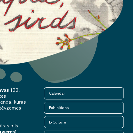
evas
100.
Calendar
ces
ģenda, kuras
a tēvzemes
Exhibitions
E-Culture
ūras pils
avieres),