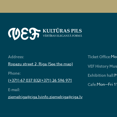
Mon
Address:
Ticket Office:
Ropazu street 2, Riga (See the map)
VEF History Mu
Phone:
M
Exhibition hall:
(+371) 67 037 832
(+371) 26 596 971
Mon—Fri 1
Cafe:
E-mail:
ziemelriga@riga.lv
info.ziemelriga@riga.lv