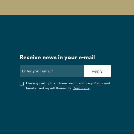
Receive news in your e-mail
Apply
I hereby certify that I have read the Privacy Policy and
familiarised myself therewith.
Read more