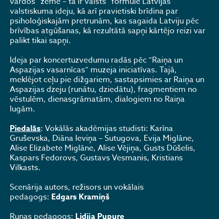
vārdos “zeme – tā ir valsts” formulē Latvijas
valstiskuma ideju, kā arī pravietiski brīdina par
psiholoģiskajām pretrunām, kas sagaida Latviju pēc
brīvības atgūšanas, kā rezultātā sapņi kārtējo reizi var
palikt tikai sapņi.
Ideja par koncertuzvedumu radās pēc “Raiņa un
Aspazijas vasarnīcas” muzeja iniciatīvas. Tajā,
meklējot ceļu pie dižgariem, sastapsimies ar Raiņa un
Aspazijas dzeju (runātu, dziedātu), fragmentiem no
vēstulēm, dienasgrāmatām, dialogiem no Raiņa
lugām.
Piedalās
: Vokālās akadēmijas studisti: Karīna
Gruševska, Diāna Ieviņa – Sutugova, Evija Miglāne,
Alise Elizabete Miglāne, Alise Vējiņa, Gusts Dūšelis,
Kaspars Fedorovs, Gustavs Vesmanis, Kristians
Vilkasts.
Scenārija autors, režisors un vokālais
pedagogs:
Edgars Kramiņš
Runas pedagogs:
Lidija Pupure