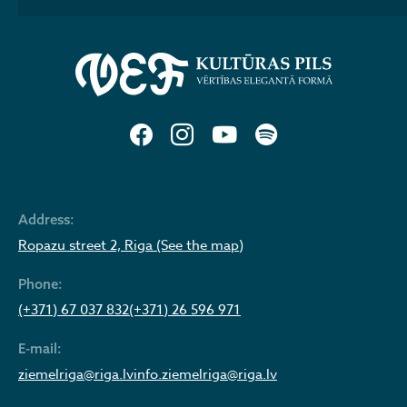
Address:
Ropazu street 2, Riga (See the map)
Phone:
(+371) 67 037 832
(+371) 26 596 971
E-mail:
ziemelriga@riga.lv
info.ziemelriga@riga.lv