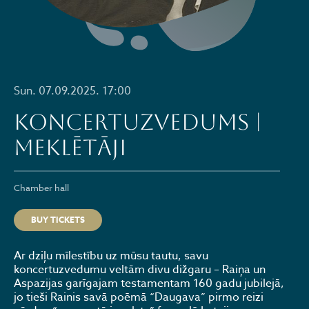
Sun. 07.09.2025. 17:00
Koncertuzvedums |
MEKLĒTĀJI
Chamber hall
BUY TICKETS
Ar dziļu mīlestību uz mūsu tautu, savu
koncertuzvedumu veltām divu dižgaru – Raiņa un
Aspazijas garīgajam testamentam 160 gadu jubilejā,
jo tieši Rainis savā poēmā “Daugava” pirmo reizi