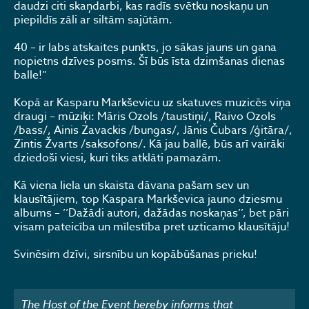
daudzi citi skaņdarbi, kas radīs svētku noskaņu un
piepildīs zāli ar siltām sajūtām.
40 – ir labs atskaites punkts, jo sākas jauns un gana
nopietns dzīves posms. Šī būs īsta dzimšanas dienas
balle!”
Kopā ar Kasparu Markševicu uz skatuves muzicēs viņa
draugi – mūziķi: Māris Ozols /taustiņi/, Raivo Ozols
/bass/, Ainis Zavackis /bungas/, Jānis Čubars /ģitāra/,
Zintis Žvarts /saksofons/. Kā jau ballē, būs arī vairāki
dziedoši viesi, kuri tiks atklāti pamazām.
Kā viena liela un skaista dāvana pašam sev un
klausītājiem, top Kaspara Markševica jauno dziesmu
albums – ’’Dažādi autori, dažādas noskaņas’’, bet pāri
visam pateicība un mīlestība pret uzticamo klausītāju!
Svinēsim dzīvi, sirsnību un kopābūšanas prieku!
The Host of the Event hereby informs that