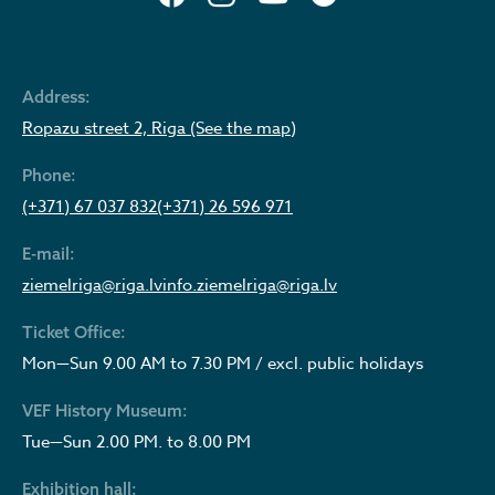
Address:
Ropazu street 2, Riga (See the map)
Phone:
(+371) 67 037 832
(+371) 26 596 971
E-mail:
ziemelriga@riga.lv
info.ziemelriga@riga.lv
Ticket Office:
Mon—Sun 9.00 AM to 7.30 PM / excl. public holidays
VEF History Museum:
Tue—Sun 2.00 PM. to 8.00 PM
Exhibition hall: