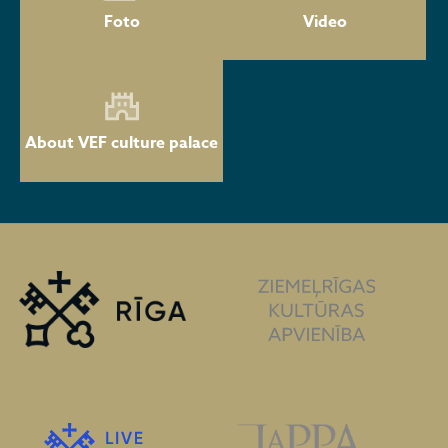
Foto
Video
About VEF culture palace