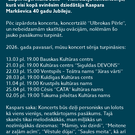
kurā visi kopā svinēsim dziedātāja Kaspara
Markševica 40 gadu Jubileju.
Pēc izpārdota koncerta, koncertzālē ‘’Ulbrokas Pērle’’,
un nebeidzamām skatītāju ovācijām, nolēmām šo
jauko pasākumu turpināt.
2026. gada pavasarī, mūsu koncert sērija turpināsies:
13.03 pl. 19.00 Bauskas Kultūras centrs
21.03 pl. 19.00 Kultūras centrs ‘’Siguldas DEVONS’’
22.03 pl. 15.00 Ventspils – Teātra nams ‘’Jūras vārti’’
28.03 pl. 19.00 Kuldīgas Kultūras cents
11.04 pl. 19.00 Krustpils kultūras nams
25.04 pl. 19.00 Cēsis ‘’CATA’’ kultūras nams
02.05 pl. 19.00 Tukuma pilsētas Kultūras nams
Kaspars saka: Koncerts būs dziļi personisks un lolots
kā viens vienīgs, neatkārtojams pasākums. Tajā
skanēs tikai melodiskākās, man mīļākās un
nozīmīgākās dziesmas: ’’Māmiņ, vai dzirdi’’, ’’Meitene
ar zaļām acīm’’, ’’Vēstule dūjai’’, ’’Saules meita’’, kā arī