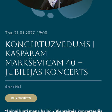
Thu. 21.01.2027. 19:00
Koncertuzvedums |
Kasparam
Markševicam 40 –
jubilejas koncerts
Grand Hall
BUY TICKETS
“Laipni lūgti manā ballē” – Vienreizēja koncertsērija,