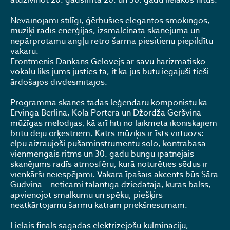
atdzīvinot 20. gadsimta 20. un 30. gadu lielākos hitus.
Nevainojami stilīgi, ģērbušies elegantos smokingos,
mūziķi radīs enerģijas, izsmalcināta skanējuma un
nepārprotamu angļu retro šarma piesitienu piepildītu
vakaru.
Frontmenis Dankans Gelovejs ar savu harizmātisko
vokālu liks jums justies tā, it kā jūs būtu iegājuši tieši
ārdošajos divdesmitajos.
Programmā skanēs tādas leģendāru komponistu kā
Ērvinga Berlina, Kola Portera un Džordža Gēršvina
mūžīgas melodijas, kā arī hiti no laikmeta ikoniskajiem
britu deju orķestriem. Katrs mūziķis ir īsts virtuozs:
elpu aizraujoši pūšaminstrumentu solo, kontrabasa
vienmērīgais ritms un 30. gadu bungu īpatnējais
skanējums radīs atmosfēru, kurā noturēties sēdus ir
vienkārši neiespējami. Vakara īpašais akcents būs Sāra
Gudvina – neticami talantīga dziedātāja, kuras balss,
apvienojot smalkumu un spēku, piešķirs
neatkārtojamu šarmu katram priekšnesumam.
Lielais fināls sagādās elektrizējošu kulmināciju,