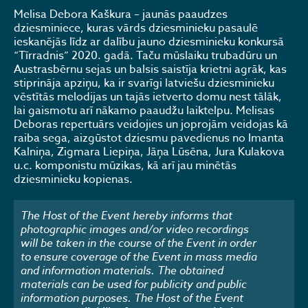
Melisa Debora Kaškura – jaunās paaudzes
dziesminiece, kuras vārds dziesminieku pasaulē
ieskanējās līdz ar dalību jauno dziesminieku konkursā
“Tīrradnis” 2020. gadā. Taču mūslaiku trubadūru un
Austrasbērnu sejas un balsis saistīja krietni agrāk, kas
stiprināja apziņu, ka ir svarīgi latviešu dziesminieku
vēstītās melodijas un tajās ietverto domu nest tālāk,
lai gaismotu arī nākamo paaudžu laiktelpu. Melisas
Deboras repertuārs veidojies un joprojām veidojas kā
raiba sega, aizgūstot dziesmu pavedienus no Imanta
Kalniņa, Zigmara Liepiņa, Jāņa Lūsēna, Jura Kulakova
u.c. komponistu mūzikas, kā arī jau minētās
dziesminieku kopienas.
The Host of the Event hereby informs that
photographic images and/or video recordings
will be taken in the course of the Event in order
to ensure coverage of the Event in mass media
and information materials. The obtained
materials can be used for publicity and public
information purposes. The Host of the Event