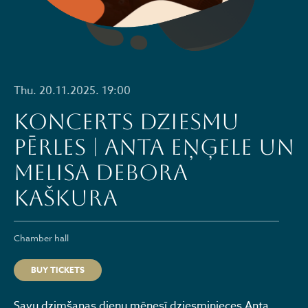
Thu. 20.11.2025. 19:00
Koncerts DZIESMU
PĒRLES | Anta Eņģele un
Melisa Debora
Kaškura
Chamber hall
BUY TICKETS
Savu dzimšanas dienu mēnesī dziesminieces Anta