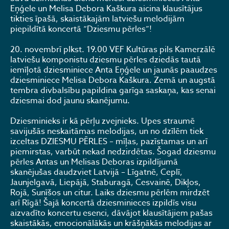
Eņģele un Melisa Debora Kaškura aicina klausītājus
tikties īpašā, skaistākajām latviešu melodijām
piepildītā koncertā “Dziesmu pērles”!
20. novembrī plkst. 19.00 VEF Kultūras pils Kamerzālē
latviešu komponistu dziesmu pērles dziedās tautā
iemīļotā dziesminiece Anta Eņģele un jaunās paaudzes
dziesminiece Melisa Debora Kaškura. Zemā un augstā
tembra divbalsību papildina garīga saskaņa, kas senai
dziesmai dod jaunu skanējumu.
Dziesminieks ir kā pērļu zvejnieks. Upes straumē
savijušās neskaitāmas melodijas, un no dzīlēm tiek
izceltas DZIESMU PĒRLES – mīļas, pazīstamas un arī
piemirstas, varbūt nekad nedzirdētas. Šogad dziesmu
pērles Antas un Melisas Deboras izpildījumā
skanējušas daudzviet Latvijā – Līgatnē, Ceplī,
Jaunjelgavā, Liepājā, Staburagā, Cesvainē, Dikļos,
Rojā, Sunīšos un citur. Laiks dziesmu pērlēm mirdzēt
arī Rīgā! Šajā koncertā dziesminieces izpildīs visu
aizvadīto koncertu esenci, dāvājot klausītājiem pašas
skaistākās, emocionālākās un krāšņākās melodijas ar